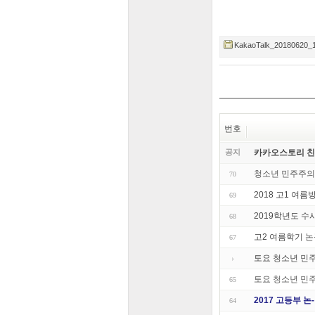
KakaoTalk_20180620_1
번호
공지
카카오스토리 
청소년 민주주의 학
70
2018 고1 여
69
2019학년도 수
68
고2 여름학기 
67
토요 청소년 민주주
토요 청소년 민주주
65
2017 고등부 
64