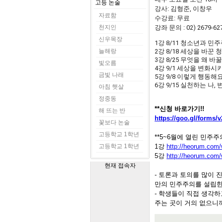
고등 논술
강사: 김형준, 이창우
자료함
수강료: 무료
천지인
강좌 문의 : 02) 2679
신우목장
1강 8/11 청소년과 민
늘해랑
2강 8/18 세상을 바꾼
3강 8/25 무엇을 왜 바
빛오름
4강 9/1 세상을 변화시
금빛 나래
5강 9/8 이렇게 행동해
6강 9/15 실천하는 나
아침 햇살
정중동
**신청 바로가기!!
해 뜨는 반
https://goo.gl/forms
꽃보다 논술
고등학교 1학년
**5~6월에 열린 민주
고등학교 1학년
1강
http://heorum.com/
5강
http://heorum.com/
현재 접속자
- 토론과 토의를 많이 
만의 민주주의를 설립한
- 학생들이 직접 생각
주는 곳이 거의 없으니