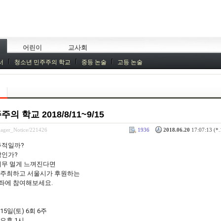
어린이
교사회
서
청소년 민주주의 학교
중등 논술
고등 논술
 학교 2018/8/11~9/15
nager_Notice/221426
1936
2018.06.20
17:07:13 (*.
주적일까?
람인가?
너무 멀게 느껴진다면
 주최하고 서울시가 후원하는
강좌에 참여해보세요.
15일(토) 6회 6주
~오후 1시