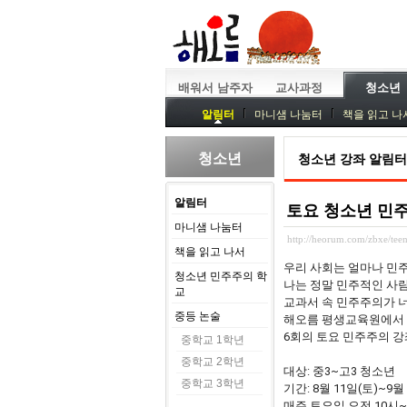
배워서 남주자
교사과정
청소년
알림터
마니샘 나눔터
책을 읽고 나
청소년
청소년 강좌 알림터
알림터
토요 청소년 민주주의
마니샘 나눔터
http://heorum.com/zbxe/tee
책을 읽고 나서
우리 사회는 얼마나 민
청소년 민주주의 학
나는 정말 민주적인 사
교
교과서 속 민주주의가 
중등 논술
해오름 평생교육원에서
6회의 토요 민주주의 
중학교 1학년
중학교 2학년
대상: 중3~고3 청소년
중학교 3학년
기간: 8월 11일(토)~9월 
매주 토요일 오전 10시