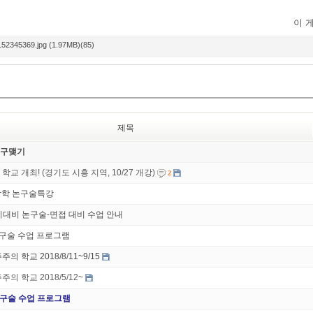
이 
52345369.jpg (1.97MB)(85)
제목
친구맺기
교 개최! (경기도 시흥 지역, 10/27 개강)
2
름방학 논구술특강
시대비 논구술-면접 대비 수업 안내
논구술 수업 프로그램
의 학교 2018/8/11~9/15
의 학교 2018/5/12~
논-구술 수업 프로그램