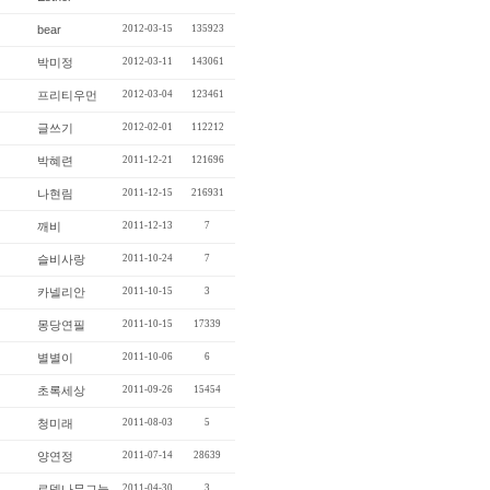
bear
2012-03-15
135923
박미정
2012-03-11
143061
프리티우먼
2012-03-04
123461
글쓰기
2012-02-01
112212
박혜련
2011-12-21
121696
나현림
2011-12-15
216931
깨비
2011-12-13
7
슬비사랑
2011-10-24
7
카넬리안
2011-10-15
3
몽당연필
2011-10-15
17339
별별이
2011-10-06
6
초록세상
2011-09-26
15454
청미래
2011-08-03
5
양연정
2011-07-14
28639
로뎀나무그늘
2011-04-30
3