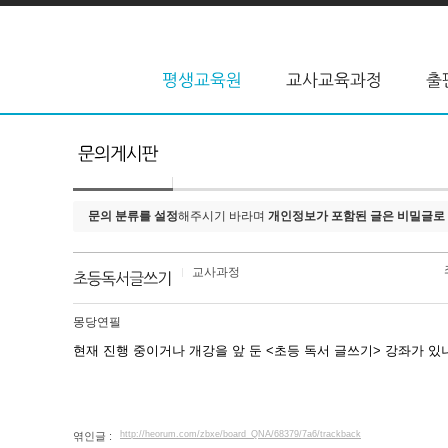
문의 분류를 설정
해주시기 바라며
개인정보가 포함된 글은 비밀글로
교사과정
몽당연필
현재 진행 중이거나 개강을 앞 둔 <초등 독서 글쓰기> 강좌가 있
http://heorum.com/zbxe/board_QNA/68379/7a6/trackback
엮인글 :