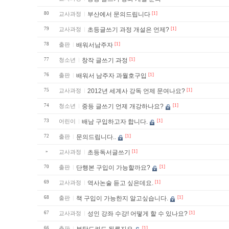
80
교사과정
부산에서 문의드립니다
[1]
79
교사과정
초등글쓰기 과정 개설은 언제?
[1]
78
출판
배워서남주자
[1]
77
청소년
창작 글쓰기 과정
[1]
76
출판
배워서 남주자 과월호구입
[1]
75
교사과정
2012년 세계사 강독 언제 문여나요?
[1]
74
청소년
중등 글쓰기 언제 개강하나요?
[1]
73
어린이
배남 구입하고자 합니다.
[1]
72
출판
문의드립니다..
[1]
»
교사과정
초등독서글쓰기
[1]
70
출판
단행본 구입이 가능할까요?
[1]
69
교사과정
역사논술 듣고 싶은데요.
[1]
68
출판
책 구입이 가능한지 알고싶습니다.
[1]
67
교사과정
성인 강좌 수강! 어떻게 할 수 있나요?
[1]
66
출판
[1]