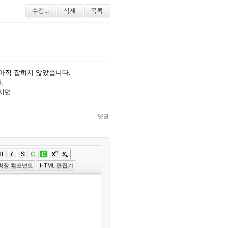
수정...
삭제
목록
 아직 잡히지 않았습니다.
.
시면
댓글
»
편
확장 컴포넌트
HTML 편집기
집
도
구
모
음
건
너
뛰