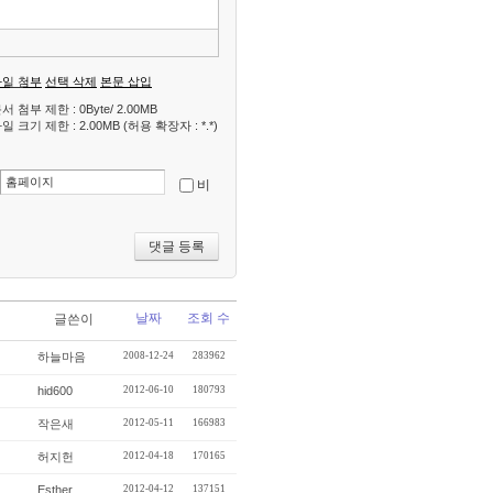
기
파일 첨부
선택 삭제
본문 삽입
서 첨부 제한 : 0Byte/ 2.00MB
일 크기 제한 : 2.00MB (허용 확장자 : *.*)
비
날짜
조회 수
글쓴이
하늘마음
2008-12-24
283962
hid600
2012-06-10
180793
작은새
2012-05-11
166983
허지헌
2012-04-18
170165
Esther
2012-04-12
137151