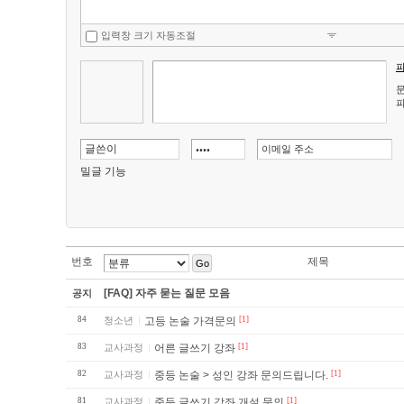
입력창 크기 자동조절
문
파
밀글 기능
번호
제목
Go
[FAQ] 자주 묻는 질문 모음
공지
84
청소년
고등 논술 가격문의
[1]
83
교사과정
어른 글쓰기 강좌
[1]
82
교사과정
중등 논술 > 성인 강좌 문의드립니다.
[1]
81
교사과정
중등 글쓰기 강좌 개설 문의
[1]