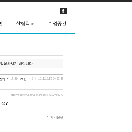
 작성
하시기 바랍니다.
17339
0
2011.10.15 06:53:47
조회 수
추천 수
http://heorum.com/zbxe/board_QNA/68379
나요?
이 게시물을