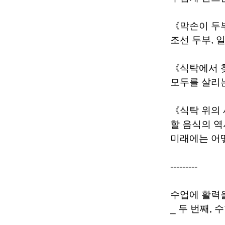
《막손이 두
조선 두부, 
《식탁에서 
모두를 살리
《식탁 위의
할 음식의 
미래에는 어
---------
수업에 활력
_ 두 번째,