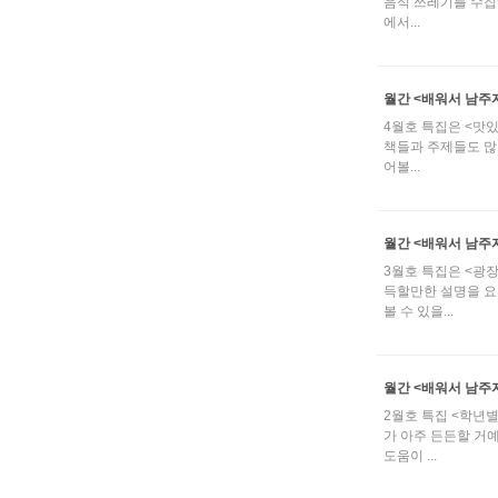
음식 쓰레기를 수집해
에서...
월간 <배워서 남주자
4월호 특집은 <맛있
책들과 주제들도 많습
어볼...
월간 <배워서 남주자
3월호 특집은 <광
득할만한 설명을 요
볼 수 있을...
월간 <배워서 남주자
2월호 특집 <학년별
가 아주 든든할 거
도움이 ...