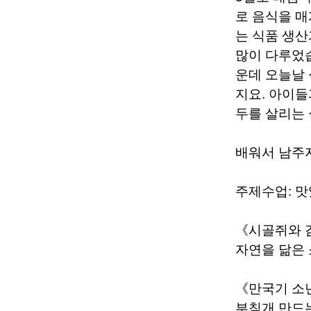
로 음식을 매
는 식품 생산
많이 다루었습
운데 오늘날
지요. 아이들
두를 살리는
배워서 남주자
주제수업: 맛
《시골쥐와
자연을 닮은
《만국기 소
부침개 만드