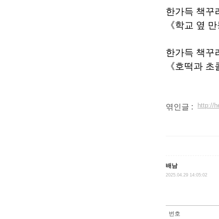
한가득 책꾸
《학교 옆 
한가득 책꾸
《호떡과 초콜
http:/
엮인글 :
배남
2025.04.29 14:05:02
번호