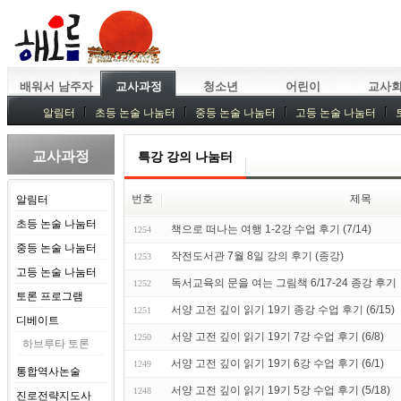
배워서 남주자
교사과정
청소년
어린이
교사
알림터
초등 논술 나눔터
중등 논술 나눔터
고등 논술 나눔터
중등독서토론
특강
중등논술 강사 기획회의
외부강좌
교사과정
특강 강의 나눔터
번호
제목
알림터
초등 논술 나눔터
책으로 떠나는 여행 1-2강 수업 후기 (7/14)
1254
중등 논술 나눔터
작전도서관 7월 8일 강의 후기 (종강)
1253
고등 논술 나눔터
독서교육의 문을 여는 그림책 6/17-24 종강 후기
1252
토론 프로그램
서양 고전 깊이 읽기 19기 종강 수업 후기 (6/15)
1251
디베이트
서양 고전 깊이 읽기 19기 7강 수업 후기 (6/8)
1250
하브루타 토론
서양 고전 깊이 읽기 19기 6강 수업 후기 (6/1)
1249
통합역사논술
서양 고전 깊이 읽기 19기 5강 수업 후기 (5/18)
1248
진로전략지도사