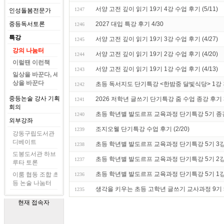
서양 고전 깊이 읽기 19기 4강 수업 후기 (5/11)
1247
인성돌봄전문가
중등독서토론
2027 대입 특강 후기 4/30
1246
특강
서양 고전 깊이 읽기 19기 3강 수업 후기 (4/27)
1245
강의 나눔터
서양 고전 깊이 읽기 19기 2강 수업 후기 (4/20)
1244
이럴땐 이런책
서양 고전 깊이 읽기 19기 1강 수업 후기 (4/13)
1243
일상을 바꾼다, 세
상을 바꾼다
초등 독서지도 단기특강 <한밤중 달빛식당> 1강
1242
중등논술 강사 기획
2026 저학년 글쓰기 단기특강 줌 수업 종강 후기 3
1241
회의
초등 학년별 발도르프 교육과정 단기특강 5기 종강 수
1240
외부강좌
조지오웰 단기특강 수업 후기 (2/20)
1239
강동구립도서관
디베이트
초등 학년별 발도르프 교육과정 단기특강 5기 3강 수
1238
도봉도서관 하브
초등 학년별 발도르프 교육과정 단기특강 5기 2강 수
1237
루타 토론
초등 학년별 발도르프 교육과정 단기특강 5기 1강 수
이룸 협동 조합 초
1236
등 논술 나눔터
생각을 키우는 초등 고학년 글쓰기 교사과정 9기 5강
1235
현재 접속자