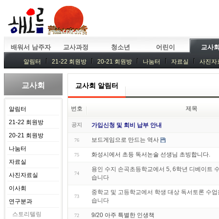
배워서 남주자
교사과정
청소년
어린이
교사
알림터
21-22 회원방
20-21 회원방
나눔터
자료실
사진자
교사회
교사회 알림터
번호
제목
알림터
21-22 회원방
공지
가입신청 및 회비 납부 안내
20-21 회원방
보드게임으로 만드는 역사
76
나눔터
화성시에서 초등 독서논술 선생님 초빙합니다.
75
자료실
용인 수지 손곡초등학교에서 5, 6학년 디베이트 
74
사진자료실
습니다
이사회
중학교 및 고등학교에서 학생 대상 독서토론 수업
73
습니다
연구분과
스토리텔링
9/20 아주 특별한 인생책
72