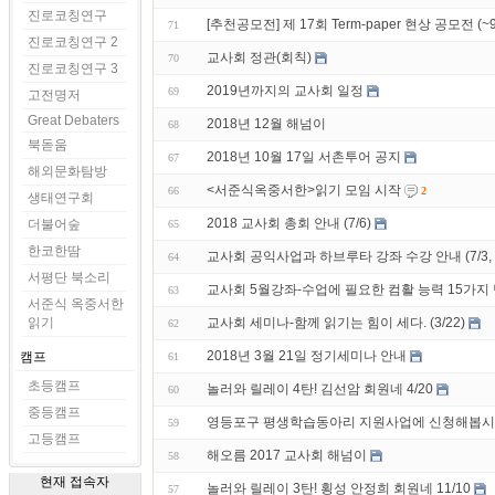
진로코칭연구
[추천공모전] 제 17회 Term-paper 현상 공모전 (~9
71
진로코칭연구 2
교사회 정관(회칙)
70
진로코칭연구 3
2019년까지의 교사회 일정
69
고전명저
Great Debaters
2018년 12월 해넘이
68
북돋움
2018년 10월 17일 서촌투어 공지
67
해외문화탐방
<서준식옥중서한>읽기 모임 시작
66
2
생태연구회
2018 교사회 총회 안내 (7/6)
더불어숲
65
한코한땀
교사회 공익사업과 하브루타 강좌 수강 안내 (7/3
64
서평단 북소리
교사회 5월강좌-수업에 필요한 컴활 능력 15가지 
63
서준식 옥중서한
읽기
교사회 세미나-함께 읽기는 힘이 세다. (3/22)
62
2018년 3월 21일 정기세미나 안내
캠프
61
초등캠프
놀러와 릴레이 4탄! 김선암 회원네 4/20
60
중등캠프
영등포구 평생학습동아리 지원사업에 신청해봅시다
59
고등캠프
해오름 2017 교사회 해넘이
58
현재 접속자
놀러와 릴레이 3탄! 횡성 안정희 회원네 11/10
57