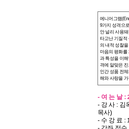
에니어그램
(En
9
가지 성격으로
안 널리 사용
타고난 기질적
의 내적 성찰을
마음의 평화를
과 특성을 이해
격에 알맞은 
인간 성품 전체
해와 사랑을 가
- 여 는 날
:
- 강 사
:
김
목사
)
- 수 강 료
: 
- 강좌 접수