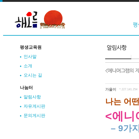
평생교육원
인사말
소개
오시는 길
나눔터
가을이
*.227.141.254
알림사항
나는 어
자유게시판
<
에니
문의게시판
–
9
가지