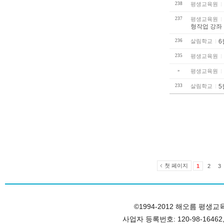
238
평생교육원
237
평생교육원
형작업 강좌
236
살림학교
6
235
평생교육원
»
평생교육원
233
살림학교
5
첫 페이지
1
2
3
©1994-2012 해오름 평생교육원, 
사업자 등록번호: 120-98-1646