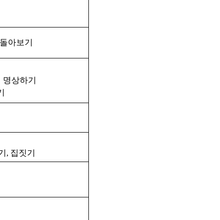
 돌아보기
 명상하기
기
기
집짓기
,