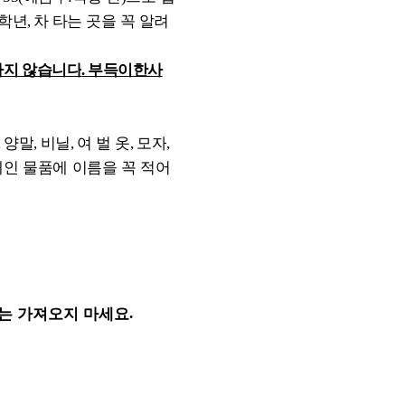
학년
차 타는 곳을 꼭 알려
,
하지 않습니다
부득이한사
.
)
양말
비닐
여 벌 옷
모자
,
,
,
,
,
개인 물품에 이름을 꼭 적어
는 가져오지 마세요
.