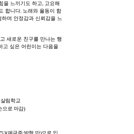
힘을 느끼기도 하고
고요해
,
도 합니다
노래와 율동이 함
.
험하며 안정감과 신뢰감을 느
고 새로운 친구를 만나는 행
하고 싶은 어린이는 다음을
 살림학교
순으로 마감
)
예금주
박형 만
으로 입
753(
:
)