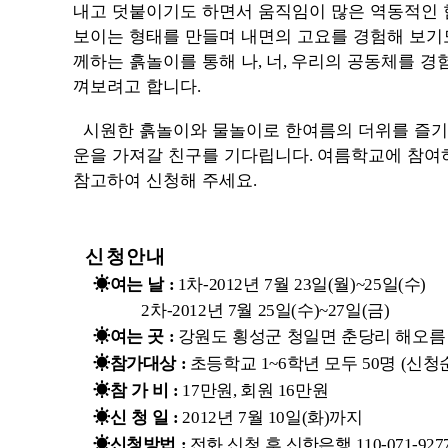
내고 덧붙이기도 하면서 움직임이 많은 역동적인 
보이는 형태를 만들며 내면의 고요를 경험해 보기
께하는 흙놀이를 통해 나
너
우리의 공동체를 경
,
,
껴보려고 합니다
.
시원한 흙놀이와 물놀이로 한여름의 더위를 즐기
운을 가져갈 친구를 기다립니다
여름학교에 참여
.
참고하여 신청해 주세요
.
신청안내
☀
여는 날
차
년
월
일
월
일
수
:
1
-2012
7
23
(
)~25
(
)
차
년
월
일
수
일
금
2
-2012
7
25
(
)~27
(
)
☀
여는 곳
강원도 횡성군 청일면 춘당리 해오름
:
☀
참가대상
초등학교
학년 모두
명
신청
:
1~6
50
(
☀
참 가 비
만원
회원
만원
:
17
,
16
☀
신 청 일
년
월
일
화
까지
:
2012
7
10
(
)
☀
신청방법
전화 신청 후 신한은행
:
110-071-927