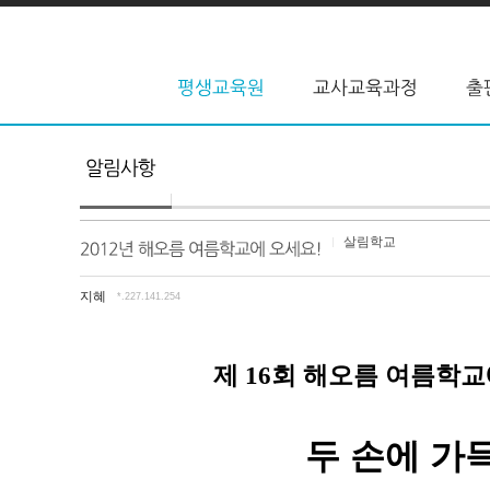
살림학교
지혜
*.227.141.254
제
회 해오름 여름학교
16
두 손에 가