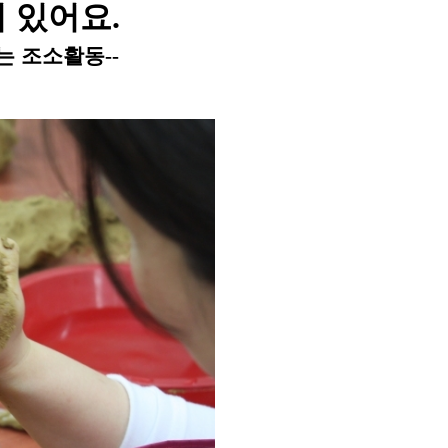
있어요
.
는 조소활동
--