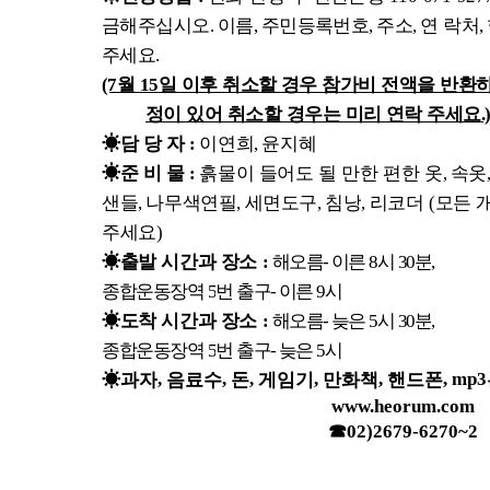
금해주십시오
이름
주민등록번호
주소
연 락처
.
,
,
,
,
주세요
.
월
일 이후 취소할 경우 참가비 전액을 반환
(7
15
정이 있어 취소할 경우는 미리 연락 주세요
.
☀
담 당 자
이연희
윤지혜
:
,
☀
준 비 물
흙물이 들어도 될 만한 편한 옷
속옷
:
,
샌들
나무색연필
세면도구
침낭
리코더
모든 
,
,
,
,
(
주세요
)
☀
출발 시간과 장소
해오름
이른
시
분
:
-
8
30
,
종합운동장역
번 출구
이른
시
5
-
9
☀
도착 시간과 장소
해오름
늦은
시
분
:
-
5
30
,
종합운동장역
번 출구
늦은
시
5
-
5
☀
과자
,
음료수
,
돈
,
게임기
,
만화책
,
핸드폰
, mp3
www.heorum.com
☎
02)2679-6270~2