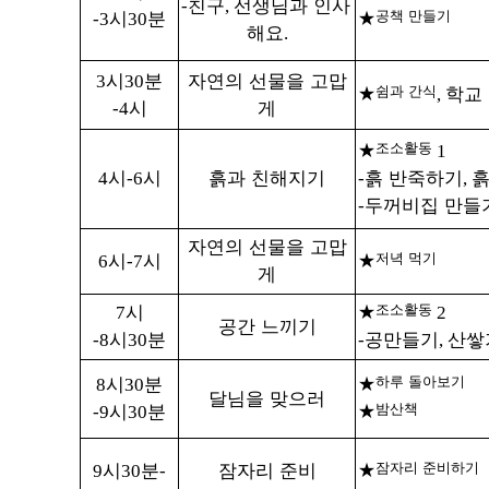
친구
선생님과 인사
-
,
시
분
공책 만들기
-3
30
★
해요
.
시
분
자연의 선물을 고맙
3
30
쉼과 간식
학교
★
,
시
게
-4
조소활동
★
1
시
시
흙과 친해지기
흙 반죽하기
흙
4
-6
-
,
두꺼비집 만들
-
자연의 선물을 고맙
시
시
저녁 먹기
6
-7
★
게
시
조소활동
7
★
2
공간 느끼기
시
분
공만들기
산쌓
-8
30
-
,
시
분
하루 돌아보기
8
30
★
달님을 맞으러
시
분
밤산책
-9
30
★
시
분
잠자리 준비
잠자리 준비하기
9
30
-
★