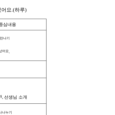
있어요
.(
하루
)
중심내용
 만나기
났어요
.
개
선생님 소개
,
인사나누기