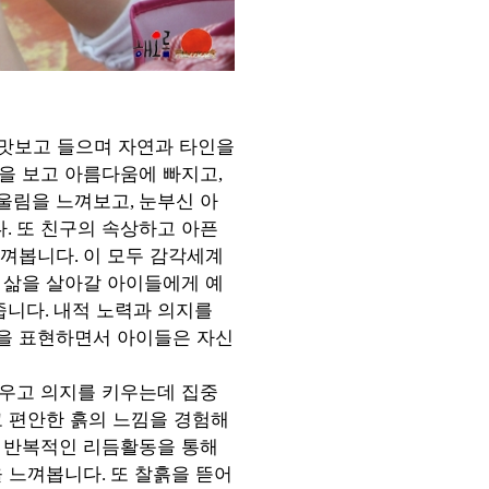
맛보고 들으며 자연과 타인을
을 보고 아름다움에 빠지고
,
 울림을 느껴보고
눈부신 아
,
다
또 친구의 속상하고 아픈
.
느껴봅니다
이 모두 감각세계
.
 삶을 살아갈 아이들에게 예
줍니다
내적 노력과 의지를
.
을 표현하면서 아이들은 자신
우고 의지를 키우는데 집중
고 편안한 흙의 느낌을 경험해
 반복적인 리듬활동을 통해
을 느껴봅니다
또 찰흙을 뜯어
.