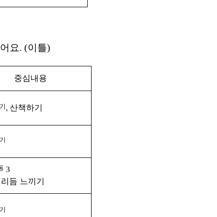
있어요
. (
이틀
)
중심내용
개기
산책하기
,
먹기
동
3
 리듬 느끼기
먹기