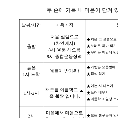
두 손에 가득 내 마음이 담겨 
날짜
시간
마음가짐
/
처음 설렘으로
처음 그 설렘으로
★
차안에서
(
)
출발
노래로 하나 되기
★
시
분 해오름
8
30
우리는 이렇게 만
★
시 종합운동장역
9
늦은
가방은 모둠방에
★
얘들아 반가워
!
시 도착
점심 먹기
1
★
여는 시 나누기
★
해오름 여름학교 문
시
시
노래 배우기
1
-2
★
을 활짝 엽니다
.
여름학교 일정 소
★
마음에서 마음으로
시
모둠 친구들과 
2
★