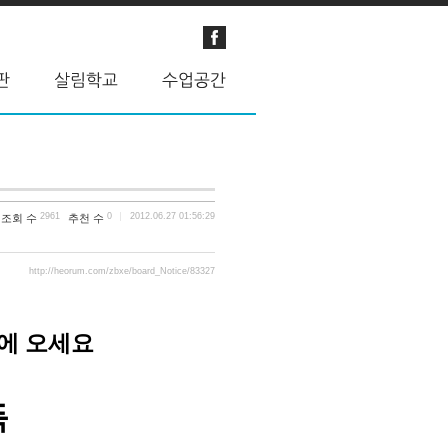
2961
0
2012.06.27 01:56:29
조회 수
추천 수
http://heorum.com/zbxe/board_Notice/83327
에 오세요
득