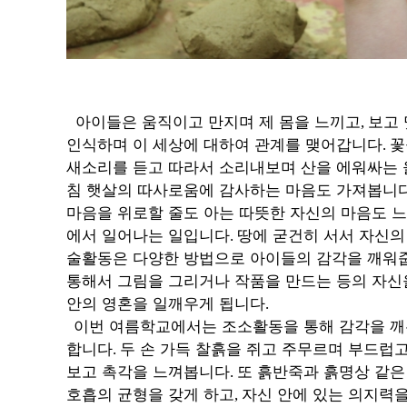
아이들은 움직이고 만지며 제 몸을 느끼고
보고 
,
인식하며 이 세상에 대하여 관계를 맺어갑니다
꽃
.
새소리를 듣고 따라서 소리내보며 산을 에워싸는
침 햇살의 따사로움에 감사하는 마음도 가져봅니
마음을 위로할 줄도 아는 따뜻한 자신의 마음도 
에서 일어나는 일입니다
땅에 굳건히 서서 자신의
.
술활동은 다양한 방법으로 아이들의 감각을 깨워
통해서 그림을 그리거나 작품을 만드는 등의 자신
안의 영혼을 일깨우게 됩니다
.
이번 여름학교에서는 조소활동을 통해 감각을 깨
합니다
두 손 가득 찰흙을 쥐고 주무르며 부드럽
.
보고 촉각을 느껴봅니다
또 흙반죽과 흙명상 같은
.
호흡의 균형을 갖게 하고
자신 안에 있는 의지력
,