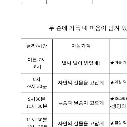
두 손에 가득 내 마음이 담겨 
날짜
시간
마음가짐
/
이른
시
7
벌써 날이 밝았네
이불 
!
★
시
-8
시
8
자연의 선물을 고맙게
아침 
★
시
분
-9
30
시
분
조소활
9
30
★
들숨과 날숨이 고르게
시
분
생명의
11
30
-
시
분
11
30
자연의 선물을 고맙게
점심 
★
시
분
-12
30