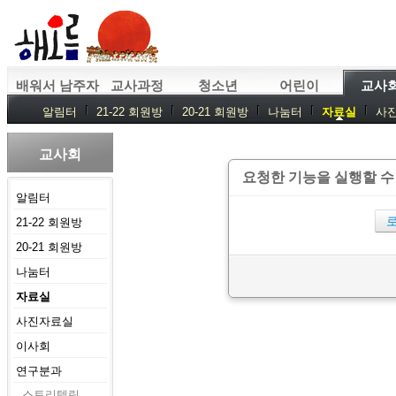
배워서 남주자
교사과정
청소년
어린이
교사
알림터
21-22 회원방
20-21 회원방
나눔터
자료실
사
교사회
요청한 기능을 실행할 수
알림터
21-22 회원방
20-21 회원방
나눔터
자료실
사진자료실
이사회
연구분과
스토리텔링