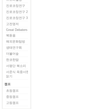
진로코칭연구
진로코칭연구 2
진로코칭연구 3
고전명저
Great Debaters
북돋움
해외문화탐방
생태연구회
더불어숲
한코한땀
서평단 북소리
서준식 옥중서한
읽기
캠프
초등캠프
중등캠프
고등캠프