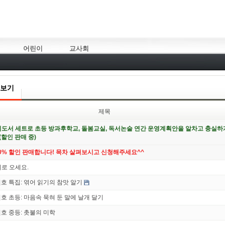
어린이
교사회
시보기
제목
지도서 세트로 초등 방과후학교, 돌봄교실, 독서논술 연간 운영계획안을 알차고 충실하
(할인 판매 중)
30% 할인 판매합니다! 목차 살펴보시고 신청해주세요^^
로 오세요.
월호 특집: 엮어 읽기의 참맛 알기
월호 초등: 마음속 묵혀 둔 말에 날개 달기
월호 중등: 촛불의 미학