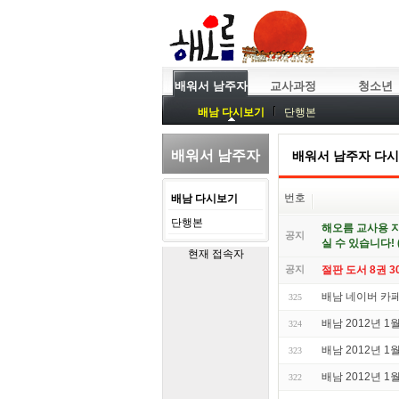
배워서 남주자
교사과정
청소년
배남 다시보기
단행본
배워서 남주자
배워서 남주자 다
번호
배남 다시보기
단행본
해오름 교사용 
공지
실 수 있습니다! 
현재 접속자
공지
절판 도서 8권 
배남 네이버 카페
325
배남 2012년 1
324
배남 2012년 1
323
배남 2012년 1
322