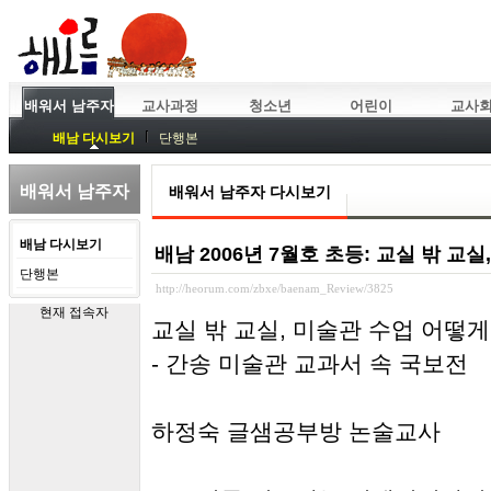
배워서 남주자
교사과정
청소년
어린이
교사
배남 다시보기
단행본
배워서 남주자
배워서 남주자 다시보기
배남 다시보기
배남 2006년 7월호 초등: 교실 밖 교
단행본
http://heorum.com/zbxe/baenam_Review/3825
현재 접속자
교실 밖 교실, 미술관 수업 어떻게
- 간송 미술관 교과서 속 국보전
하정숙 글샘공부방 논술교사