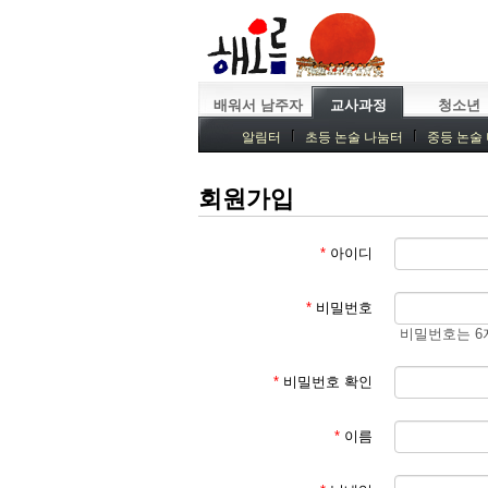
배워서 남주자
교사과정
청소년
알림터
초등 논술 나눔터
중등 논술
중등독서토론
특강
중등논술 강사 
회원가입
*
아이디
*
비밀번호
비밀번호는 6
*
비밀번호 확인
*
이름