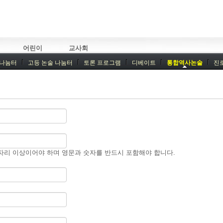
어린이
교사회
 나눔터
고등 논술 나눔터
토론 프로그램
디베이트
통합역사논술
진
기획회의
외부강좌
자리 이상이어야 하며 영문과 숫자를 반드시 포함해야 합니다.