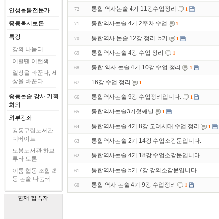
통합 역사논술 4기 11강수업정리
72
1
인성돌봄전문가
중등독서토론
통합역사논술 4기 2주차 수업
71
1
특강
통합역사 논술 12강 정리..5기
70
1
강의 나눔터
통합역사논술 4강 수업 정리
69
1
이럴땐 이런책
통합 역사 논술 4기 10강 수업 정리
68
1
일상을 바꾼다, 세
상을 바꾼다
16강 수업 정리
67
1
중등논술 강사 기획
통합역사논술 9강 수업정리입니다.
66
1
회의
통합역사논술3기첫째날
65
1
외부강좌
통합역사논술 4기 8강 고려시대 수업 정리
64
1
강동구립도서관
디베이트
통합역사논술 2기 14강 수업소감문입니다.
63
도봉도서관 하브
통합역사논술 4기 18강 수업소감문입니다.
62
루타 토론
통합역사논술 5기 7강 강의소감문입니다.
이룸 협동 조합 초
61
등 논술 나눔터
통합 역사 논술 4기 9강 수업정리
60
1
현재 접속자