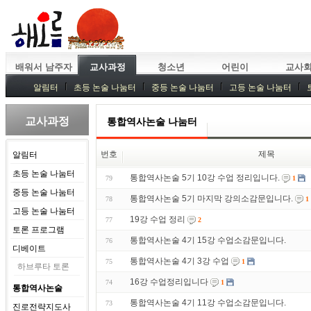
배워서 남주자
교사과정
청소년
어린이
교사
알림터
초등 논술 나눔터
중등 논술 나눔터
고등 논술 나눔터
중등독서토론
특강
중등논술 강사 기획회의
외부강좌
교사과정
통합역사논술 나눔터
번호
제목
알림터
초등 논술 나눔터
통합역사논술 5기 10강 수업 정리입니다.
79
1
중등 논술 나눔터
통합역사논술 5기 마지막 강의소감문입니다.
78
1
고등 논술 나눔터
19강 수업 정리
77
2
토론 프로그램
통합역사논술 4기 15강 수업소감문입니다.
76
디베이트
통합역사논술 4기 3강 수업
75
1
하브루타 토론
16강 수업정리입니다
74
1
통합역사논술
통합역사논술 4기 11강 수업소감문입니다.
73
진로전략지도사