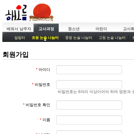
배워서 남주자
교사과정
청소년
어린이
교사
알림터
초등 논술 나눔터
중등 논술 나눔터
고등 논술 나눔터
중등독서토론
특강
중등논술 강사 기획회의
외부강좌
회원가입
*
아이디
*
비밀번호
비밀번호는 6자리 이상이어야 하며 영문과 
*
비밀번호 확인
*
이름