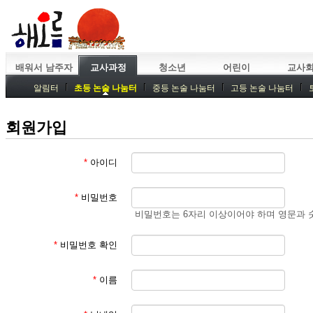
배워서 남주자
교사과정
청소년
어린이
교사
알림터
초등 논술 나눔터
중등 논술 나눔터
고등 논술 나눔터
중등독서토론
특강
중등논술 강사 기획회의
외부강좌
회원가입
*
아이디
*
비밀번호
비밀번호는 6자리 이상이어야 하며 영문과 
*
비밀번호 확인
*
이름