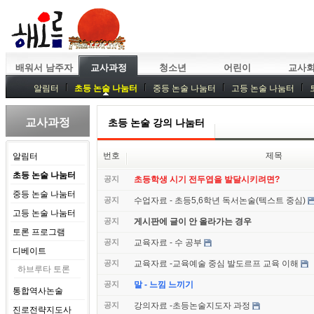
배워서 남주자
교사과정
청소년
어린이
교사
알림터
초등 논술 나눔터
중등 논술 나눔터
고등 논술 나눔터
중등독서토론
특강
중등논술 강사 기획회의
외부강좌
교사과정
초등 논술 강의 나눔터
번호
제목
알림터
초등 논술 나눔터
공지
초등학생 시기 전두엽을 발달시키려면?
중등 논술 나눔터
공지
수업자료 - 초등5,6학년 독서논술(텍스트 중심)
고등 논술 나눔터
공지
게시판에 글이 안 올라가는 경우
토론 프로그램
공지
교육자료 - 수 공부
디베이트
공지
교육자료 -교육예술 중심 발도르프 교육 이해
하브루타 토론
공지
말 - 느낌 느끼기
통합역사논술
공지
강의자료 -초등논술지도자 과정
진로전략지도사