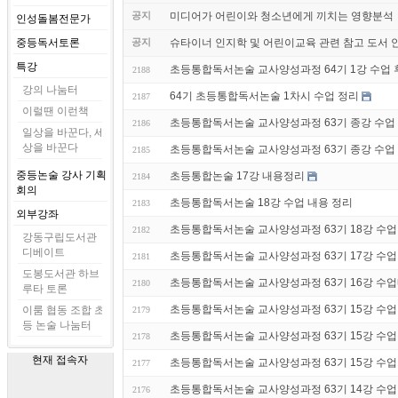
공지
미디어가 어린이와 청소년에게 끼치는 영향분석
인성돌봄전문가
중등독서토론
공지
슈타이너 인지학 및 어린이교육 관련 참고 도서 
특강
초등통합독서논술 교사양성과정 64기 1강 수업 후기
2188
강의 나눔터
64기 초등통합독서논술 1차시 수업 정리
2187
이럴땐 이런책
초등통합독서논술 교사양성과정 63기 종강 수업
2186
일상을 바꾼다, 세
상을 바꾼다
초등통합독서논술 교사양성과정 63기 종강 수업 후기
2185
중등논술 강사 기획
초등통합논술 17강 내용정리
2184
회의
초등통합독서논술 18강 수업 내용 정리
2183
외부강좌
초등통합독서논술 교사양성과정 63기 18강 수업 후기
2182
강동구립도서관
디베이트
초등통합독서논술 교사양성과정 63기 17강 수업 후기
2181
도봉도서관 하브
초등통합독서논술 교사양성과정 63기 16강 수
2180
루타 토론
초등통합독서논술 교사양성과정 63기 15강 수업 후기
이룸 협동 조합 초
2179
등 논술 나눔터
초등통합독서논술 교사양성과정 63기 15강 수
2178
현재 접속자
초등통합독서논술 교사양성과정 63기 15강 수업 후기
2177
초등통합독서논술 교사양성과정 63기 14강 수업
2176