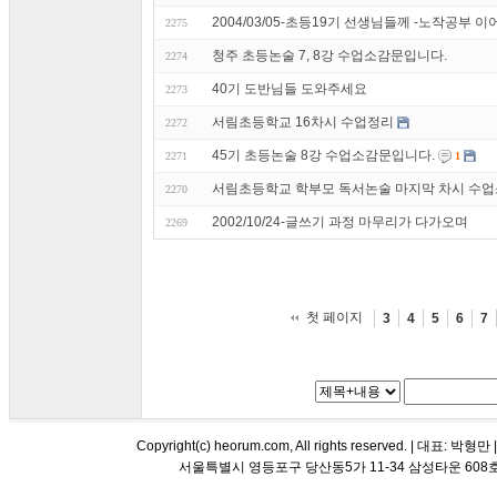
2004/03/05-초등19기 선생님들께 -노작공부 
2275
청주 초등논술 7, 8강 수업소감문입니다.
2274
40기 도반님들 도와주세요
2273
서림초등학교 16차시 수업정리
2272
45기 초등논술 8강 수업소감문입니다.
2271
1
서림초등학교 학부모 독서논술 마지막 차시 수
2270
2002/10/24-글쓰기 과정 마무리가 다가오며
2269
첫 페이지
3
4
5
6
7
Copyright(c) heorum.com, All rights reserved. |
서울특별시 영등포구 당산동5가 11-34 삼성타운 608호 해오름 평