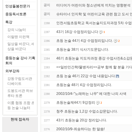
공지
미디어가 어린이와 청소년에게 끼치는 영향분석
인성돌봄전문가
중등독서토론
공지
슈타이너 인지학 및 어린이교육 관련 참고 도서 
특강
인천서림초등학교 독서논술지도자과정 5차 수업
2288
강의 나눔터
43기 16강 수업정리입니다
2287
1
이럴땐 이런책
초등 논술 44기 4강 수업정리입니다.
2286
2
일상을 바꾼다, 세
상을 바꾼다
초등논술 38기 식사기도문입니다.
2285
중등논술 강사 기획
46기 초등논술 지도자과정 종강 수업사진&소감
2284
회의
<<일반인간학/물병자리>>공부 함께 할 분을 기
2283
외부강좌
초등 논술 46기 22강 수업 내용입니다
2282
강동구립도서관
디베이트
초등논술 48기 4강 수업정리입니다.
2281
도봉도서관 하브
2002/10/4-"노래하는 나무" 에 대한 나의 사색
2280
루타 토론
초등논술제44기 9강정리
이룸 협동 조합 초
2279
2
등 논술 나눔터
청주 초등논술 1,2강 수업소감문입니다.
2278
현재 접속자
43기 초등논술 20강 정리입니다.
2277
2002/10/9-죄송하다는 한 말씀!
2276