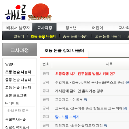
배워서 남주자
교사과정
청소년
어린이
교사
알림터
초등 논술 나눔터
중등 논술 나눔터
고등 논술 나눔터
중등독서토론
특강
중등논술 강사 기획회의
외부강좌
교사과정
초등 논술 강의 나눔터
번호
제목
알림터
초등 논술 나눔터
공지
초등학생 시기 전두엽을 발달시키려면?
중등 논술 나눔터
공지
수업자료 - 초등5,6학년 독서논술(텍스트 중심)
고등 논술 나눔터
공지
게시판에 글이 안 올라가는 경우
토론 프로그램
공지
교육자료 - 수 공부
디베이트
공지
교육자료 -교육예술 중심 발도르프 교육 이해
하브루타 토론
공지
말 - 느낌 느끼기
통합역사논술
공지
강의자료 -초등논술지도자 과정
진로전략지도사