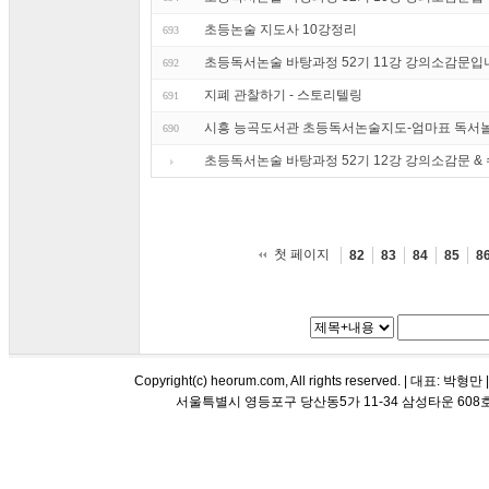
초등논술 지도사 10강정리
693
초등독서논술 바탕과정 52기 11강 강의소감문입니
692
지폐 관찰하기 - 스토리텔링
691
시흥 능곡도서관 초등독서논술지도-엄마표 독서놀
690
초등독서논술 바탕과정 52기 12강 강의소감문 &
첫 페이지
82
83
84
85
8
Copyright(c) heorum.com, All rights reserved. |
서울특별시 영등포구 당산동5가 11-34 삼성타운 608호 해오름 평