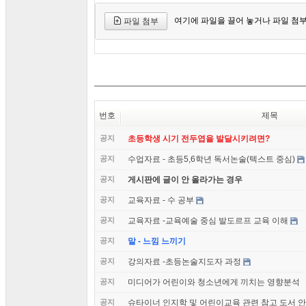
여기에 파일을 끌어 놓거나 파일 첨
파일 첨부
번호
제목
공지
초등학생 시기 전두엽을 발달시키려면?
공지
수업자료 - 초등5,6학년 독서논술(텍스트 중심)
공지
게시판에 글이 안 올라가는 경우
공지
교육자료 - 수 공부
공지
교육자료 -교육예술 중심 발도르프 교육 이해
공지
말 - 느낌 느끼기
공지
강의자료 -초등논술지도자 과정
공지
미디어가 어린이와 청소년에게 끼치는 영향분석
공지
슈타이너 인지학 및 어린이교육 관련 참고 도서 