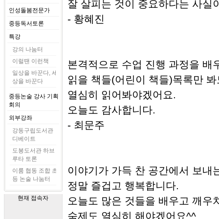
잘 살피는 것이 중요하다는 사실이
인성돌봄전문가
- 황혜진
중등독서토론
특강
강의 나눔터
이럴땐 이런책
본격적으로 수업 진행 과정을 배우
일상을 바꾼다, 세
읽을 책들(어린이 책들)목록만 봐
상을 바꾼다
열심히 읽어봐야겠어요.
중등논술 강사 기획
회의
오늘도 감사합니다.
외부강좌
- 최문주
강동구립도서관
디베이트
도봉도서관 하브
루타 토론
이야기가 가득 찬 공간에서 보내
이룸 협동 조합 초
등 논술 나눔터
정말 즐겁고 행복합니다.
현재 접속자
오늘도 많은 것들을 배우고 깨우
숙제도 열심히 해야겠어요^^