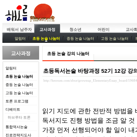
배워서 남주자
교사과정
청소년
어린이
교사
알림터
초등 논술 나눔터
중등 논술 나눔터
고등 논술 나눔터
중등독서토론
특강
중등논술 강사 기획회의
외부강좌
교사과정
초등 논술 강의 나눔터
알림터
초등독서논술 바탕과정 52기 12강 강
초등 논술 나눔터
http://heorum.com/zbxe/grownup_ElementaryEssay_board/1968
중등 논술 나눔터
고등 논술 나눔터
토론 프로그램
디베이트
읽기 지도에 관한 전반적 방법을
하브루타 토론
독서지도 진행 방법을 조금 알 것 
통합역사논술
가장 먼저 선행되어야 할 일이 내
진로전략지도사