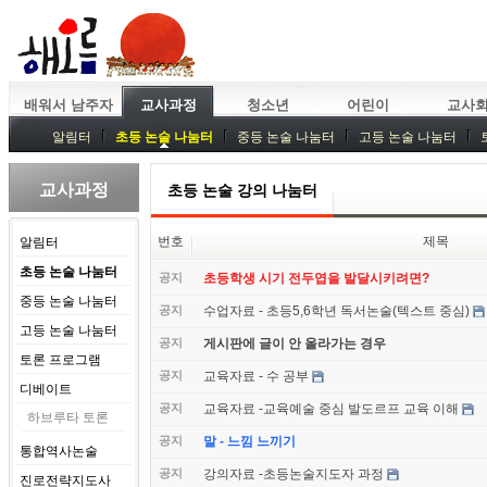
배워서 남주자
교사과정
청소년
어린이
교사
알림터
초등 논술 나눔터
중등 논술 나눔터
고등 논술 나눔터
중등독서토론
특강
중등논술 강사 기획회의
외부강좌
교사과정
초등 논술 강의 나눔터
번호
제목
알림터
초등 논술 나눔터
공지
초등학생 시기 전두엽을 발달시키려면?
중등 논술 나눔터
공지
수업자료 - 초등5,6학년 독서논술(텍스트 중심)
고등 논술 나눔터
공지
게시판에 글이 안 올라가는 경우
토론 프로그램
공지
교육자료 - 수 공부
디베이트
공지
교육자료 -교육예술 중심 발도르프 교육 이해
하브루타 토론
공지
말 - 느낌 느끼기
통합역사논술
공지
강의자료 -초등논술지도자 과정
진로전략지도사