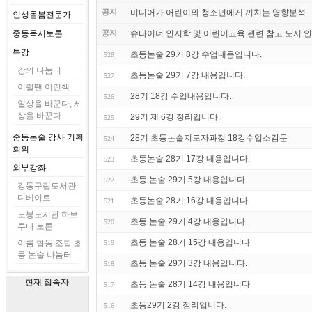
공지
미디어가 어린이와 청소년에게 끼치는 영향분석
인성돌봄전문가
중등독서토론
공지
슈타이너 인지학 및 어린이교육 관련 참고 도서 
특강
초등논술 29기 8강 수업내용입니다.
528
강의 나눔터
초등논술 29기 7강 내용입니다.
527
이럴땐 이런책
28기 18강 수업내용입니다.
526
일상을 바꾼다, 세
상을 바꾼다
29기 제 6강 정리입니다.
525
중등논술 강사 기획
28기 초등논술지도자과정 18강수업소감문
524
회의
초등논술 28기 17강 내용입니다.
523
외부강좌
초등 논술 29기 5강 내용입니다
522
강동구립도서관
디베이트
초등논술 28기 16강 내용입니다.
521
도봉도서관 하브
초등 논술 29기 4강 내용입니다.
520
루타 토론
초등 논술 28기 15강 내용입니다
이룸 협동 조합 초
519
등 논술 나눔터
초등 논술 29기 3강 내용입니다.
518
현재 접속자
초등 논술 28기 14강 내용입니다
517
초등29기 2강 정리입니다.
516