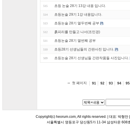
초등 논술 28기 13강 내용 입니다.
515
초등논술 29기 1강 내용입니다.
514
초등논술 28기 열두번째 공부
513
흙피리를 만들고 나서(조민경)
512
초등논술 28기 열번째 공부
511
초등28기 선생님들의 간판사진 입니다.
510
초등논술 28기 선생님들 간판작품들 사진입니다.
509
첫 페이지
91
92
93
94
95
Copyright(c) heorum.com, All rights reserved. |
서울특별시 영등포구 당산동5가 11-34 삼성타운 608호 해오름 평