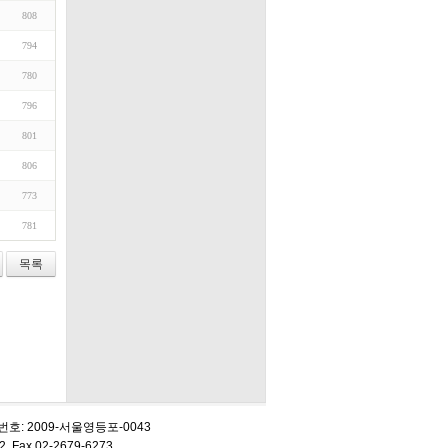
808
794
780
796
801
806
773
781
목록
업 신고번호: 2009-서울영등포-0043
Fax.02-2679-6273