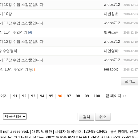
기 10강 수업 소감문입니다.
wldbs712
2018-12-03
기 10강
다반향초
2018-12-03
기 11강 수업 소감문입니다.
wldbs712
2018-12-06
 11강 수업정리
빛과소금
2018-12-10
기 12강 수업 소감문입니다.
wldbs712
2018-12-10
강 수업정리
나언엄마
2018-12-10
기 13강 수업 소감문입니다.
wldbs712
2018-12-13
전 13강 수업정리
eerabbit
2018-12-17
1
쓰기...
페이지
끝 페이지
91
92
93
94
95
96
97
98
99
100
취소
m, All rights reserved. | 대표: 박형만 | 사업자 등록번호: 120-98-16462 | 통신판매
가 11-34 삼성타운 608호 해오름 평생교육원(150-045) | Tel.02-2679-6270~2, 