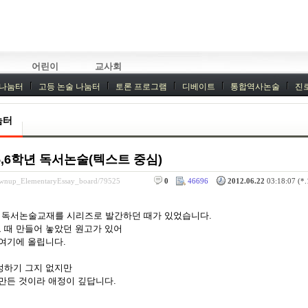
어린이
교사회
 나눔터
고등 논술 나눔터
토론 프로그램
디베이트
통합역사논술
진
기획회의
외부강좌
눔터
5,6학년 독서논술(텍스트 중심)
rownup_ElementaryEssay_board/79525
0
46696
2012.06.22
03:18:07 (*.
 독서논술교재를 시리즈로 발간하던 때가 있었습니다.
 때 만들어 놓았던 원고가 있어
 여기에 올립니다.
성하기 그지 없지만
 만든 것이라 애정이 깊답니다.