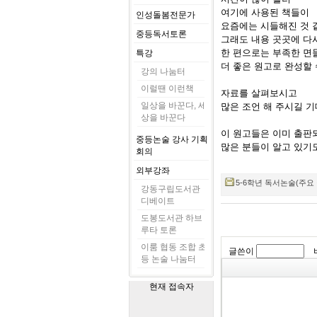
여기에 사용된 책들이
인성돌봄전문가
요즘에는 시들해진 것 
중등독서토론
그래도 내용 곳곳에 다시
한 편으로는 부족한 면
특강
더 좋은 원고로 완성할 
강의 나눔터
이럴땐 이런책
자료를 살펴보시고
일상을 바꾼다, 세
많은 조언 해 주시길 
상을 바꾼다
이 원고들은 이미 출판
중등논술 강사 기획
많은 분들이 알고 있기
회의
외부강좌
5-6학년 독서논술(주요 작품
강동구립도서관
디베이트
도봉도서관 하브
루타 토론
이룸 협동 조합 초
글쓴이
등 논술 나눔터
현재 접속자