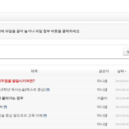
에 파일을 끌어 놓거나 파일 첨부 버튼을 클릭하세요.
제목
글쓴이
날짜
전두엽을 발달시키려면?
마니샘
2014-05-07
5,6학년 독서논술(텍스트 중심)
마니샘
2012-06-22
안 올라가는 경우
가을이
2012-05-09
공부
마니샘
2012-05-05
예술 중심 발도르프 교육 이해
마니샘
2012-05-05
마니샘
2012-05-05