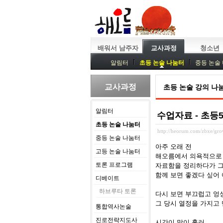
배워서 남주자
교사과정
청소년
알림터
초등 논술 나눔터
중등 논술
중등독서토론
특강
중등논술 강사 
교사과정
초등 논술 강의 나
알림터
수업자료 - 초등
초등 논술 나눔터
http://heorum.com/zbxe/g
중등 논술 나눔터
아주 오래 전
고등 논술 나눔터
해오름에서 의욕적으로
토론 프로그램
자료함을 정리하다가 그
함께 보면 좋겠다 싶어
디베이트
하브루타 토론
다시 보면 부끄럽고 엉
그 당시 열정을 가지고
통합역사논술
진로전략지도사
시간이 많이 흘러