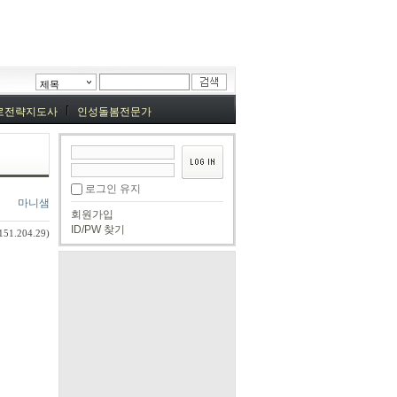
제목
로전략지도사
인성돌봄전문가
로그인 유지
마니샘
회원가입
ID/PW 찾기
151.204.29)