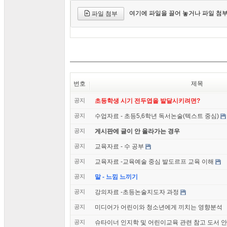
여기에 파일을 끌어 놓거나 파일 첨
파일 첨부
번호
제목
공지
초등학생 시기 전두엽을 발달시키려면?
공지
수업자료 - 초등5,6학년 독서논술(텍스트 중심)
공지
게시판에 글이 안 올라가는 경우
공지
교육자료 - 수 공부
공지
교육자료 -교육예술 중심 발도르프 교육 이해
공지
말 - 느낌 느끼기
공지
강의자료 -초등논술지도자 과정
공지
미디어가 어린이와 청소년에게 끼치는 영향분석
공지
슈타이너 인지학 및 어린이교육 관련 참고 도서 