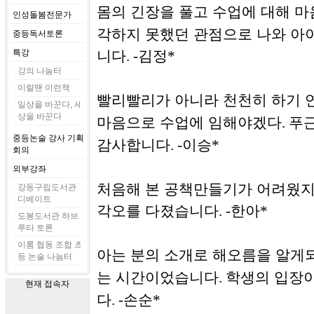
몸의 긴장을 풀고 수업에 대해 
인성돌봄전문가
각하지 못했던 관점으로 나와 아
중등독서토론
특강
니다
김정
. -
*
강의 나눔터
이럴땐 이런책
빨리빨리가 아니라 천천히 하기 
일상을 바꾼다, 세
상을 바꾼다
마음으로 수업에 임해야겠다
푸
.
중등논술 강사 기획
감사합니다
이승
. -
*
회의
외부강좌
처음해 본 공책만들기가 어려웠지
강동구립도서관
디베이트
각오를 다졌습니다
한아
. -
*
도봉도서관 하브
루타 토론
이룸 협동 조합 초
아는 분의 소개로 해오름을 알
등 논술 나눔터
는 시간이었습니다
학생의 입장이
.
현재 접속자
다
손순
. -
*