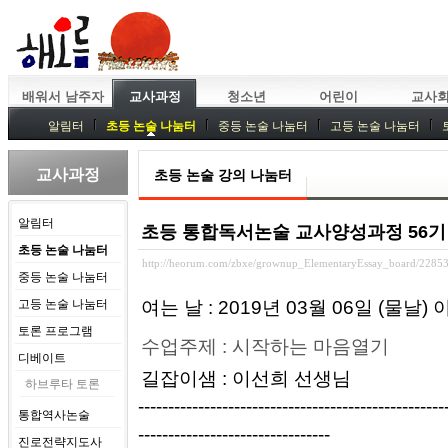
배워서 남주자
교사과정
청소년
어린이
교사
알림터
초등 논술 나눔터
중등 논술 나눔터
고등 논술 나눔터
중등독서토론
특강
중등논술 강사 기획회의
외부강좌
교사과정
초등 논술 강의 나눔터
알림터
초등 통합독서논술 교사양성과정 56기
초등 논술 나눔터
http://heorum.com/zbxe/grownup_ElementaryEssay_board/2285
중등 논술 나눔터
고등 논술 나눔터
여는 날 : 2019년 03월 06일 (물날)
토론 프로그램
수업주제 : 시작하는 마음열기
디베이트
길잡이샘 : 이선희 선생님
하브루타 토론
---------------------------------------------
통합역사논술
--------------------------------
진로전략지도사