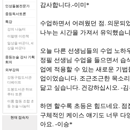
감사합니다
이미
.-
*
인성돌봄전문가
중등독서토론
특강
수업하면서 어려웠던 점
의문되었
.
강의 나눔터
나누는 시간을 가져서 유익했습
이럴땐 이런책
일상을 바꾼다, 세
상을 바꾼다
오늘 다른 선생님들의 수업 노하
중등논술 강사 기획
정필 선생님 수업을 들으면서 습
회의
업에 적용할 수 있는 새로운 기법
외부강좌
업이었습니다
조근조근한 목소리
.
강동구립도서관
디베이트
닮고 싶습니다
건강하십시오
김
.
. -
도봉도서관 하브
루타 토론
이룸 협동 조합 초
하면 할수록 초등은 힘드네요
점
.
등 논술 나눔터
구체적인 케이스 얘기도 너무 다
현재 접속자
아요
이승
. -
*