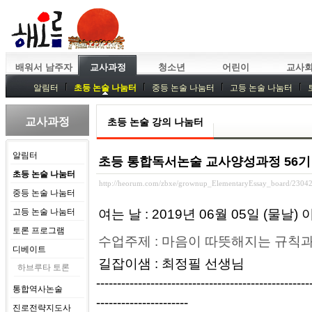
배워서 남주자
교사과정
청소년
어린이
교사
알림터
초등 논술 나눔터
중등 논술 나눔터
고등 논술 나눔터
중등독서토론
특강
중등논술 강사 기획회의
외부강좌
교사과정
초등 논술 강의 나눔터
알림터
초등 통합독서논술 교사양성과정 56기
초등 논술 나눔터
http://heorum.com/zbxe/grownup_ElementaryEssay_board/2304
중등 논술 나눔터
고등 논술 나눔터
여는 날 : 2019년 06월 05일 (물날)
토론 프로그램
수업주제 : 마음이 따뜻해지는 규칙과
디베이트
길잡이샘 : 최정필 선생님
하브루타 토론
---------------------------------------------
통합역사논술
----------------------
진로전략지도사