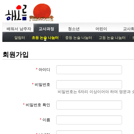
배워서 남주자
교사과정
청소년
어린이
교사
알림터
초등 논술 나눔터
중등 논술 나눔터
고등 논술 나눔터
중등독서토론
특강
중등논술 강사 기획회의
외부강좌
회원가입
*
아이디
*
비밀번호
비밀번호는 6자리 이상이어야 하며 영문과 
*
비밀번호 확인
*
이름