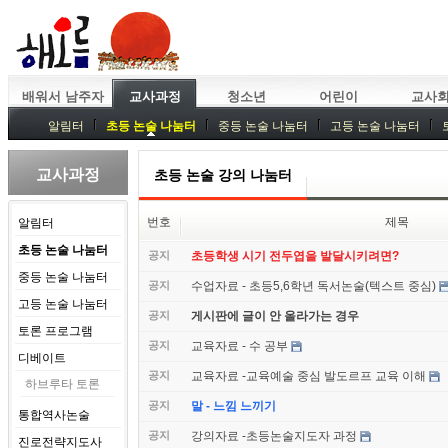
배워서 남주자
교사과정
청소년
어린이
교사
알림터
초등 논술 나눔터
중등 논술 나눔터
고등 논술 나눔터
중등독서토론
특강
중등논술 강사 기획회의
외부강좌
교사과정
초등 논술 강의 나눔터
번호
제목
알림터
초등 논술 나눔터
공지
초등학생 시기 전두엽을 발달시키려면?
중등 논술 나눔터
공지
수업자료 - 초등5,6학년 독서논술(텍스트 중심)
고등 논술 나눔터
공지
게시판에 글이 안 올라가는 경우
토론 프로그램
공지
교육자료 - 수 공부
디베이트
공지
교육자료 -교육예술 중심 발도르프 교육 이해
하브루타 토론
공지
말 - 느낌 느끼기
통합역사논술
공지
강의자료 -초등논술지도자 과정
진로전략지도사