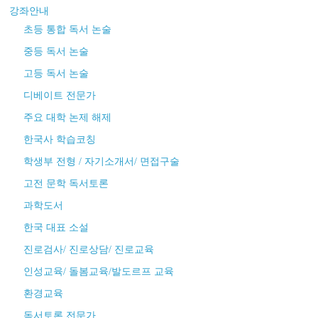
강좌안내
초등 통합 독서 논술
중등 독서 논술
고등 독서 논술
디베이트 전문가
주요 대학 논제 해제
한국사 학습코칭
학생부 전형 / 자기소개서/ 면접구술
고전 문학 독서토론
과학도서
한국 대표 소설
진로검사/ 진로상담/ 진로교육
인성교육/ 돌봄교육/발도르프 교육
환경교육
독서토론 전문가