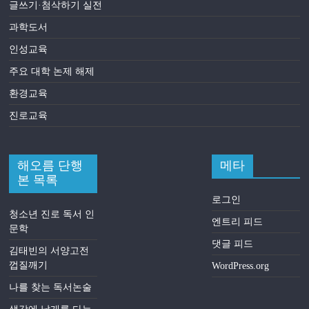
글쓰기·첨삭하기 실전
과학도서
인성교육
주요 대학 논제 해제
환경교육
진로교육
해오름 단행
메타
본 목록
로그인
청소년 진로 독서 인
엔트리 피드
문학
댓글 피드
김태빈의 서양고전
껍질깨기
WordPress.org
나를 찾는 독서논술