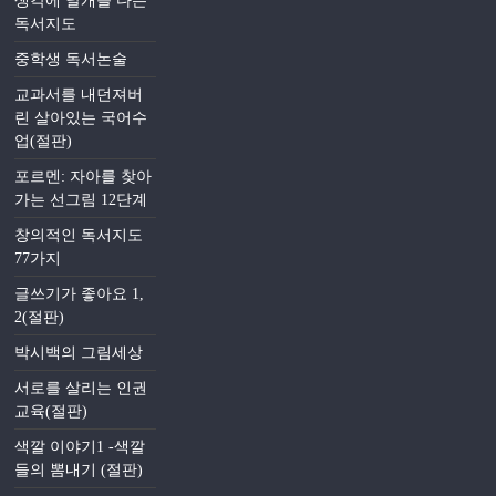
생각에 날개를 다는
독서지도
중학생 독서논술
교과서를 내던져버
린 살아있는 국어수
업(절판)
포르멘: 자아를 찾아
가는 선그림 12단계
창의적인 독서지도
77가지
글쓰기가 좋아요 1,
2(절판)
박시백의 그림세상
서로를 살리는 인권
교육(절판)
색깔 이야기1 -색깔
들의 뽐내기 (절판)