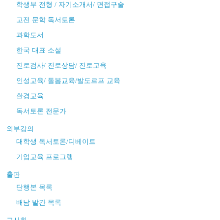
학생부 전형 / 자기소개서/ 면접구술
고전 문학 독서토론
과학도서
한국 대표 소설
진로검사/ 진로상담/ 진로교육
인성교육/ 돌봄교육/발도르프 교육
환경교육
독서토론 전문가
외부강의
대학생 독서토론/디베이트
기업교육 프로그램
출판
단행본 목록
배남 발간 목록