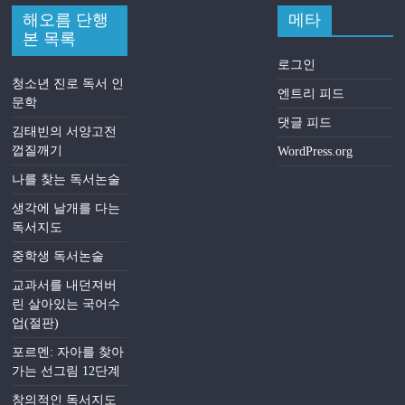
해오름 단행
메타
본 목록
로그인
청소년 진로 독서 인
엔트리 피드
문학
댓글 피드
김태빈의 서양고전
껍질깨기
WordPress.org
나를 찾는 독서논술
생각에 날개를 다는
독서지도
중학생 독서논술
교과서를 내던져버
린 살아있는 국어수
업(절판)
포르멘: 자아를 찾아
가는 선그림 12단계
창의적인 독서지도