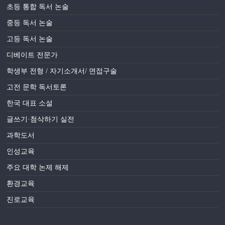
초등 통합 독서 논술
중등 독서 논술
고등 독서 논술
디베이트 전문가
학생부 전형 / 자기소개서/ 면접구술
고전 문학 독서토론
한국 대표 소설
글쓰기·첨삭하기 실전
과학도서
인성교육
주요 대학 논제 해제
환경교육
진로교육