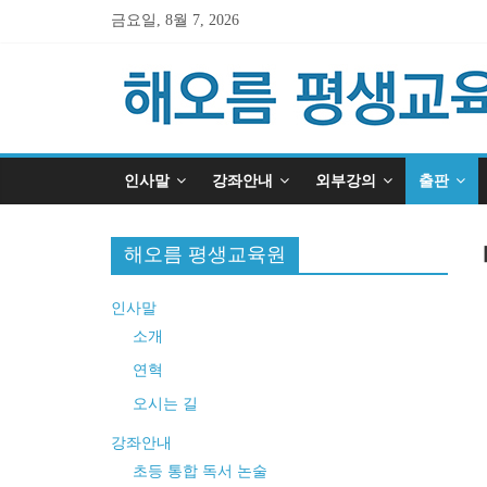
금요일, 8월 7, 2026
인사말
강좌안내
외부강의
출판
해오름 평생교육원
인사말
소개
연혁
오시는 길
강좌안내
초등 통합 독서 논술