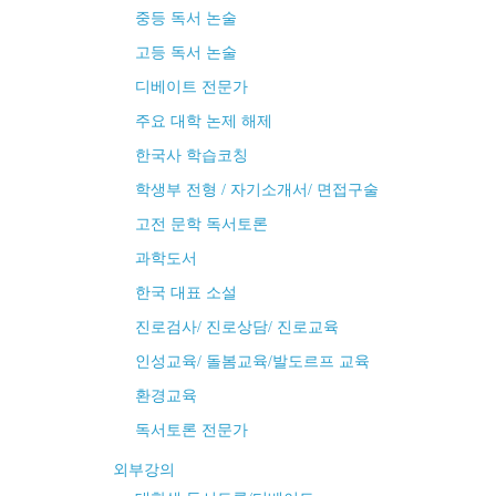
중등 독서 논술
고등 독서 논술
디베이트 전문가
주요 대학 논제 해제
한국사 학습코칭
학생부 전형 / 자기소개서/ 면접구술
고전 문학 독서토론
과학도서
한국 대표 소설
진로검사/ 진로상담/ 진로교육
인성교육/ 돌봄교육/발도르프 교육
환경교육
독서토론 전문가
외부강의