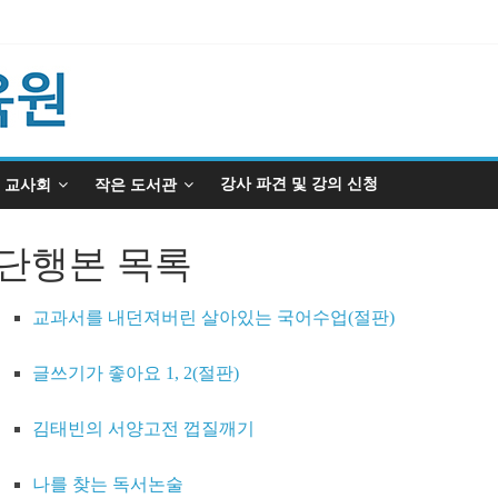
강사 파견 및 강의 신청
교사회
작은 도서관
단행본 목록
교과서를 내던져버린 살아있는 국어수업(절판)
글쓰기가 좋아요 1, 2(절판)
김태빈의 서양고전 껍질깨기
나를 찾는 독서논술