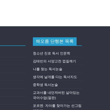
해오름 단행본 목록
청소년 진로 독서 인문학
김태빈의 서양고전 껍질깨기
나를 찾는 독서논술
생각에 날개를 다는 독서지도
중학생 독서논술
교과서를 내던져버린 살아있는
국어수업(절판)
포르멘: 자아를 찾아가는 선그림