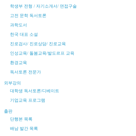
학생부 전형 / 자기소개서/ 면접구술
고전 문학 독서토론
과학도서
한국 대표 소설
진로검사/ 진로상담/ 진로교육
인성교육/ 돌봄교육/발도르프 교육
환경교육
독서토론 전문가
외부강의
대학생 독서토론/디베이트
기업교육 프로그램
출판
단행본 목록
배남 발간 목록