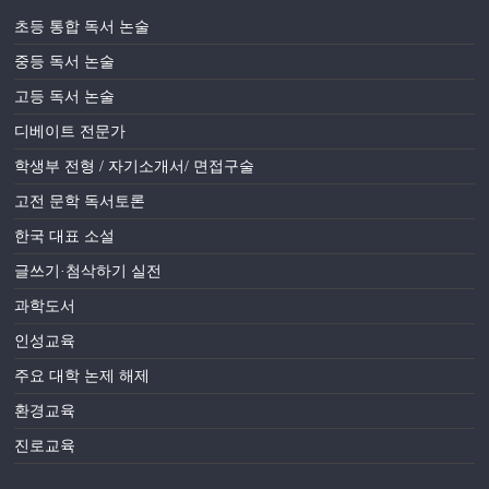
초등 통합 독서 논술
중등 독서 논술
고등 독서 논술
디베이트 전문가
학생부 전형 / 자기소개서/ 면접구술
고전 문학 독서토론
한국 대표 소설
글쓰기·첨삭하기 실전
과학도서
인성교육
주요 대학 논제 해제
환경교육
진로교육