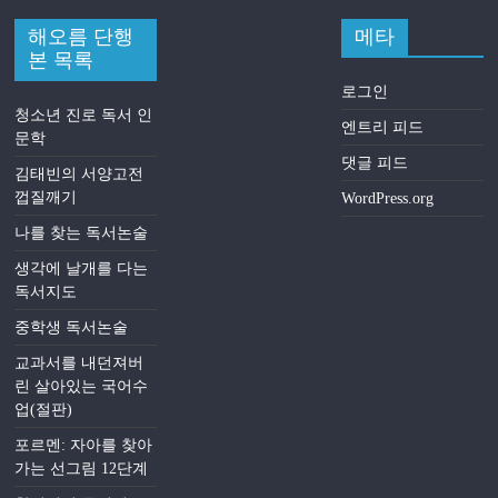
해오름 단행
메타
본 목록
로그인
청소년 진로 독서 인
엔트리 피드
문학
댓글 피드
김태빈의 서양고전
껍질깨기
WordPress.org
나를 찾는 독서논술
생각에 날개를 다는
독서지도
중학생 독서논술
교과서를 내던져버
린 살아있는 국어수
업(절판)
포르멘: 자아를 찾아
가는 선그림 12단계