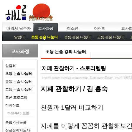
배워서 남주자
교사과정
청소년
어린이
교사
알림터
초등 논술 나눔터
중등 논술 나눔터
고등 논술 나눔터
중등독서토론
특강
중등논술 강사 기획회의
외부강좌
교사과정
초등 논술 강의 나눔터
알림터
지폐 관찰하기 - 스토리텔링
초등 논술 나눔터
http://heorum.com/zbxe/grownup_ElementaryEssay_board/1968
중등 논술 나눔터
지폐 관찰하기 / 김 흥숙
고등 논술 나눔터
토론 프로그램
디베이트
천원과 1달러 비교하기
하브루타 토론
통합역사논술
지폐를 이렇게 꼼꼼히 관찰해보긴
진로전략지도사