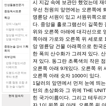
시 지갑 속에 보관만 했었는데 재
인성돌봄전문가
우선 천원의 앞면에는 오른쪽에 
중등독서토론
명륜당 서원이 있고 서원위쪽으로
특강
다. 중앙을 홀로그램선이 길쭉한
강의 나눔터
이럴땐 이런책
위와 오른쪽 아래에 대각선으로 
일상을 바꾼다, 세
쪽아래 가로와 오른쪽 위 세로로 1
상을 바꾼다
앙 명륜당 건물 아래쪽으로 한국
중등논술 강사 기획
회의
한 폭의 산수화가 그려져 있다. 
외부강좌
져 있다. 동그란 초록색의 작은 점이
강동구립도서관
디베이트
오른쪽 아래 9개있다. 오른쪽 위 
도봉도서관 하브
오른쪽 아래 숫자 1000이 있다.
루타 토론
1달러의 앞면에서 먼저 눈에 띄는
이룸 협동 조합 초
등 논술 나눔터
턴의 초상화와 그 위에 THE UNITE
현재 접속자
힌 국가이름이다. 그리고 테두리가
자 1이 왼쪽 위 아래, 오른쪽 위 