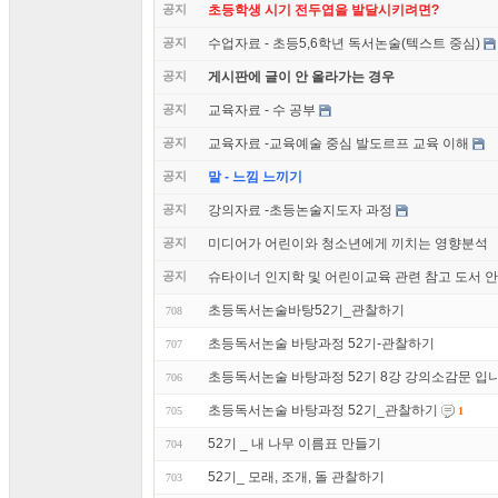
공지
초등학생 시기 전두엽을 발달시키려면?
공지
수업자료 - 초등5,6학년 독서논술(텍스트 중심)
공지
게시판에 글이 안 올라가는 경우
공지
교육자료 - 수 공부
공지
교육자료 -교육예술 중심 발도르프 교육 이해
공지
말 - 느낌 느끼기
공지
강의자료 -초등논술지도자 과정
공지
미디어가 어린이와 청소년에게 끼치는 영향분석
공지
슈타이너 인지학 및 어린이교육 관련 참고 도서 
초등독서논술바탕52기_관찰하기
708
초등독서논술 바탕과정 52기-관찰하기
707
초등독서논술 바탕과정 52기 8강 강의소감문 입니
706
초등독서논술 바탕과정 52기_관찰하기
705
1
52기 _ 내 나무 이름표 만들기
704
52기_ 모래, 조개, 돌 관찰하기
703