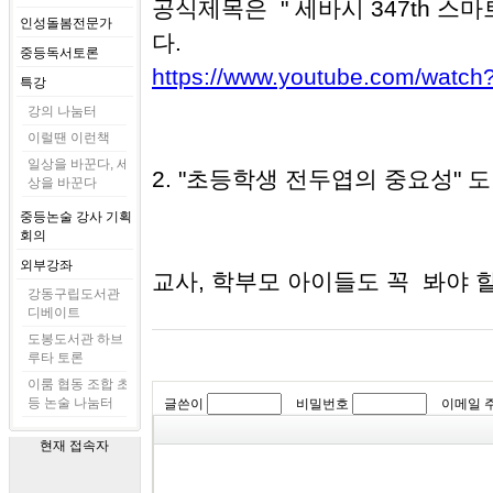
공식제목은 "
세바시 347th 스
인성돌봄전문가
다.
중등독서토론
https://www.youtube.com/watch
특강
강의 나눔터
이럴땐 이런책
일상을 바꾼다, 세
2. "초등학생 전두엽의 중요성" 도
상을 바꾼다
중등논술 강사 기획
회의
외부강좌
교사, 학부모 아이들도 꼭 봐야 할
강동구립도서관
디베이트
도봉도서관 하브
루타 토론
이룸 협동 조합 초
등 논술 나눔터
글쓴이
비밀번호
이메일 
현재 접속자