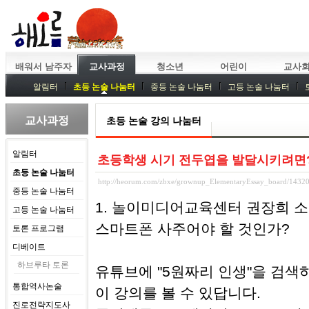
배워서 남주자
교사과정
청소년
어린이
교사
알림터
초등 논술 나눔터
중등 논술 나눔터
고등 논술 나눔터
중등독서토론
특강
중등논술 강사 기획회의
외부강좌
교사과정
초등 논술 강의 나눔터
알림터
초등학생 시기 전두엽을 발달시키려면
초등 논술 나눔터
http://heorum.com/zbxe/grownup_ElementaryEssay_board/1432
중등 논술 나눔터
1. 놀이미디어교육센터 권장희 소
고등 논술 나눔터
스마트폰 사주어야 할 것인가?
토론 프로그램
디베이트
하브루타 토론
유튜브에 "5원짜리 인생"을 검색
통합역사논술
이 강의를 볼 수 있답니다.
진로전략지도사