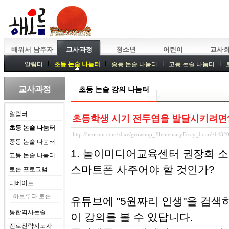
배워서 남주자
교사과정
청소년
어린이
교사
알림터
초등 논술 나눔터
중등 논술 나눔터
고등 논술 나눔터
중등독서토론
특강
중등논술 강사 기획회의
외부강좌
교사과정
초등 논술 강의 나눔터
알림터
초등학생 시기 전두엽을 발달시키려면
초등 논술 나눔터
http://heorum.com/zbxe/grownup_ElementaryEssay_board/1432
중등 논술 나눔터
1. 놀이미디어교육센터 권장희 소
고등 논술 나눔터
스마트폰 사주어야 할 것인가?
토론 프로그램
디베이트
하브루타 토론
유튜브에 "5원짜리 인생"을 검색
통합역사논술
이 강의를 볼 수 있답니다.
진로전략지도사