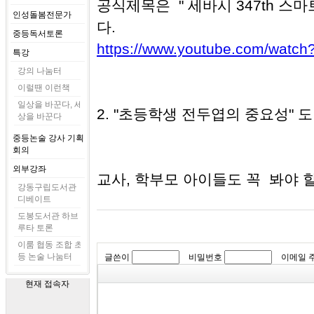
공식제목은 "
세바시 347th 스
인성돌봄전문가
다.
중등독서토론
https://www.youtube.com/watch
특강
강의 나눔터
이럴땐 이런책
일상을 바꾼다, 세
2. "초등학생 전두엽의 중요성" 도
상을 바꾼다
중등논술 강사 기획
회의
외부강좌
교사, 학부모 아이들도 꼭 봐야 할
강동구립도서관
디베이트
도봉도서관 하브
루타 토론
이룸 협동 조합 초
등 논술 나눔터
글쓴이
비밀번호
이메일 
현재 접속자