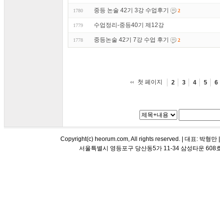
중등 논술 42기 3강 수업후기
1780
2
수업정리-중등40기 제12강
1779
중등논술 42기 7강 수업 후기
1778
2
첫 페이지
2
3
4
5
6
Copyright(c) heorum.com, All rights reserved. |
서울특별시 영등포구 당산동5가 11-34 삼성타운 608호 해오름 평