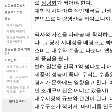
.
로
정당화
가 되어야 한다
인성돌봄전문가
대항의 시대이후 식민제국들 탄생
중등독서토론
분업으로 대량생산을 하다보니까
특강
강의 나눔터
이럴땐 이런책
역사적 사건을 바라볼 때 착각하는
일상을 바꾼다, 세
.
상을 바꾼다
다
그 당시 시대상을 배경으로 
중등논술 강사 기획
.
소비는 내수와 수출로 나눈다
옛
회의
.
에 중심을 뒀다
외부강좌
1
반해 일본을 인국
억 넘다보니 
강동구립도서관
디베이트
.
제품이 성능이 좋다
우리는 수출
도봉도서관 하브
루타 토론
.
경제가 문화에도 영향을 끼친다
이룸 협동 조합 초
)
던 조개구이집은 어디로 갔을까
등 논술 나눔터
.
내수시장의 규모와 관련이 된다
현재 접속자
.
내수구조가 적어서
마이너를 인