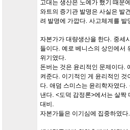
고대는 생산은 노예가 했기 때문에
와트의 증기관 발명은 사실은 발
.
려 발명에 가깝다
사고체계를 발
.
자본가가 대량생산을 한다
중세시
.
들이다
예로 베니스의 상인에서 
.
위기였다
.
돈버는 것은 윤리적인 문제이다
.
켜준다
이기적인 게 윤리적인 것
.
.
다
애덤 스미스는 윤리학자였다
. <
>
낸다
도덕 감정론
에서는 살짝
.
대비
.
자본가들은 이기심에 집중하였다