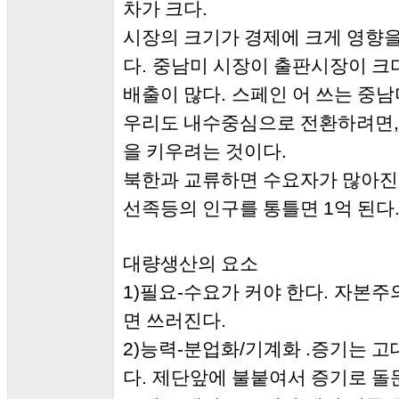
.
차가 크다
시장의 크기가 경제에 크게 영향
.
다
중남미 시장이 출판시장이 크
.
배출이 많다
스페인 어 쓰는 중
우리도 내수중심으로 전환하려면
.
을 키우려는 것이다
북한과 교류하면 수요자가 많아
1
선족등의 인구를 통틀면
억 된다
대량생산의 요소
1)
-
.
필요
수요가 커야 한다
자본주의
.
면 쓰러진다
2)
-
/
.
능력
분업화
기계화
증기는 고
.
다
제단앞에 불붙여서 증기로 돌