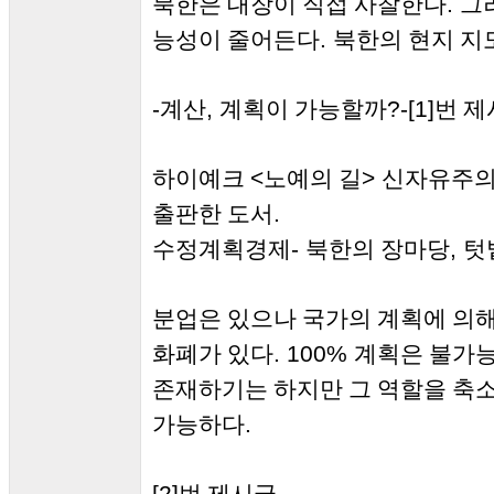
.
북한은 대장이 직접 사찰한다
그
.
능성이 줄어든다
북한의 현지 지
-
,
?-[1]
계산
계획이 가능할까
번 제
<
>
하이예크
노예의 길
신자유주의
.
출판한 도서
-
,
수정계획경제
북한의 장마당
텃
분업은 있으나 국가의 계획에 의
. 100%
화폐가 있다
계획은 불가
존재하기는 하지만 그 역할을 축
.
가능하다
[2]