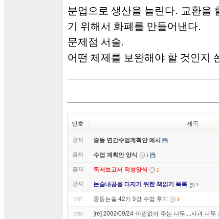
.
분업으로 생산을 늘린다
교환을 
.
기 위해서 화폐를 만들어낸다
.
문제점 서술
어떤 체제를 보완해야 할 것인지 
번호
제목
공지
중등 연간수업계획안 예시
공지
수업 계획안 양식
1
공지
독서보고서 작성양식
2
공지
논술내공을 다지기 위한 책읽기 목록
3
중등논술 42기 9강 수업 후기
1797
3
[re] 2002/09/24-아낌없이 주는 나무....사과 나
1796