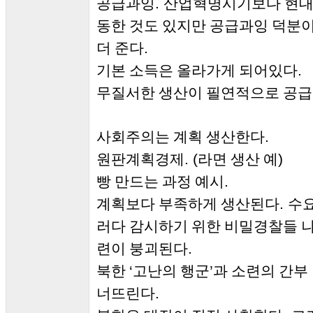
.
공급과잉
산업혁명시기보다 현대
동한 것도 있지만 공급과잉 덕분
.
더 준다
.
기본 소득은 올라가게 되어있다
무질서한 생산이 필연적으로 공
.
사회주의는 계획 생산한다
. (
)
원판계획경제
라면 생산 예
.
빵 만드는 과정 예시
.
계획보다 부족하게 생산된다
수
러다 감시하기 위한 비밀경찰들 
.
련이 붕괴된다
‘
’
북한
고난의 행군
과 소련의 간부
.
너뜨린다