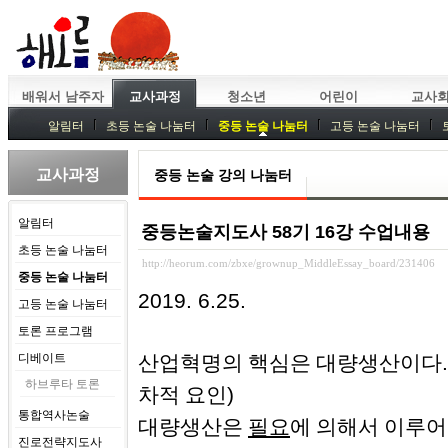
배워서 남주자
교사과정
청소년
어린이
교사
알림터
초등 논술 나눔터
중등 논술 나눔터
고등 논술 나눔터
중등독서토론
특강
중등논술 강사 기획회의
외부강좌
교사과정
중등 논술 강의 나눔터
알림터
중등논술지도사 58기 16강 수업내용
초등 논술 나눔터
http://heorum.com/zbxe/grownup_MiddleEssay_board/231406
중등 논술 나눔터
2019. 6.25.
고등 논술 나눔터
토론 프로그램
디베이트
산업혁명의 핵심은 대량생산이다
하브루타 토론
)
차적 요인
통합역사논술
대량생산은
필요
에 의해서 이루
진로전략지도사