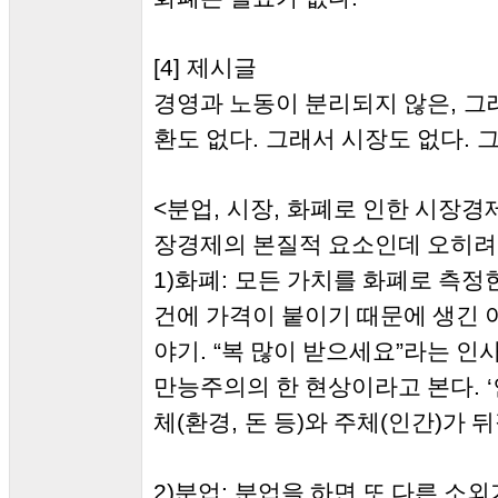
[4]
제시글
,
경영과 노동이 분리되지 않은
그
.
.
환도 없다
그래서 시장도 없다
그
<
,
,
분업
시장
화폐로 인한 시장경
장경제의 본질적 요소인데 오히려
1)
:
화폐
모든 가치를 화폐로 측정
건에 가격이 붙이기 때문에 생긴
. “
”
야기
복 많이 받으세요
라는 인사
. ‘
만능주의의 한 현상이라고 본다
(
,
)
(
)
체
환경
돈 등
와 주체
인간
가 
2)
:
분업
분업을 하면 또 다른 소외