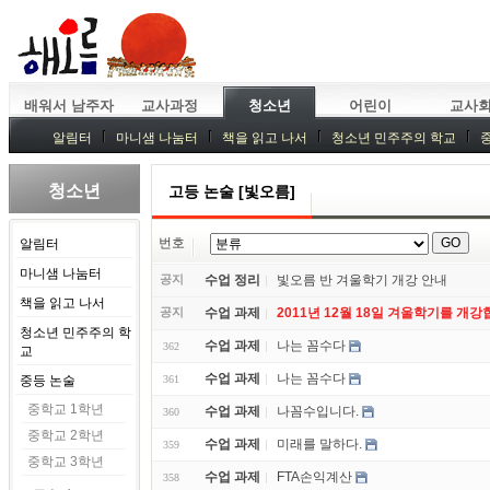
배워서 남주자
교사과정
청소년
어린이
교사
알림터
마니샘 나눔터
책을 읽고 나서
청소년 민주주의 학교
청소년
고등 논술 [빛오름]
번호
알림터
마니샘 나눔터
공지
수업 정리
빛오름 반 겨울학기 개강 안내
책을 읽고 나서
공지
수업 과제
2011년 12월 18일 겨울학기를 개강
청소년 민주주의 학
수업 과제
나는 꼼수다
362
교
수업 과제
나는 꼼수다
중등 논술
361
중학교 1학년
수업 과제
나꼼수입니다.
360
중학교 2학년
수업 과제
미래를 말하다.
359
중학교 3학년
수업 과제
FTA손익계산
358