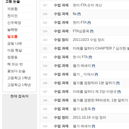
고등 논술
수업 과제
한미 FTA 손익 계산
357
자료함
수업 과제
fta
356
천지인
수업 과제
한미 FTA
신우목장
355
늘해랑
수업 과제
FTA심종욱
354
빛오름
수업 정리
20111023 수업 정리
353
금빛 나래
수업 과제
미래를 말하다 CHAPTER 7 심각한
352
아침 햇살
수업 과제
한-미 FTA
정중동
351
해 뜨는 반
수업 과제
월가 에세이
350
꽃보다 논술
수업 과제
월가 _ 이재서
349
고등학교 1학년
수업 과제
월가를 점령하라 1분 말하기
348
고등학교 1학년
수업 과제
미래를 말하다 제 3장-이영규
347
현재 접속자
수업 과제
월가를 점령한 99퍼센트, 1분 말하기
346
수업 과제
월가 심종욱
345
수업 정리
2011.10.16 수업 정리
344
수업 과제
월가 에세이
343