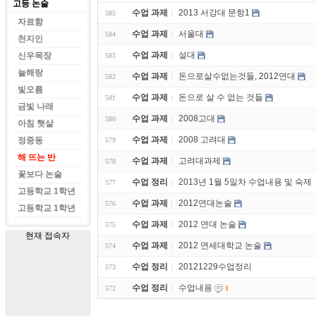
고등 논술
수업 과제
2013 서강대 문항1
585
자료함
수업 과제
서울대
584
천지인
수업 과제
설대
신우목장
583
늘해랑
수업 과제
돈으로살수없는것들, 2012연대
582
빛오름
수업 과제
돈으로 살 수 없는 것들
581
금빛 나래
수업 과제
2008고대
580
아침 햇살
수업 과제
2008 고려대
정중동
579
해 뜨는 반
수업 과제
고려대과제
578
꽃보다 논술
수업 정리
2013년 1월 5일차 수업내용 및 숙제
577
고등학교 1학년
수업 과제
2012연대논술
576
고등학교 1학년
수업 과제
2012 연대 논술
575
현재 접속자
수업 과제
2012 연세대학교 논술
574
수업 정리
20121229수업정리
573
수업 정리
수업내용
572
1