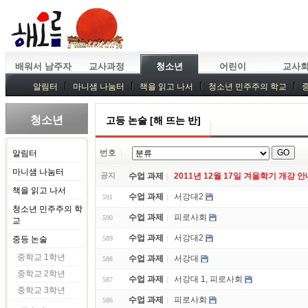
배워서 남주자
교사과정
청소년
어린이
교사
알림터
마니샘 나눔터
책을 읽고 나서
청소년 민주주의 학교
청소년
고등 논술 [해 뜨는 반]
번호
알림터
마니샘 나눔터
공지
수업 과제
2011년 12월 17일 겨울학기 개강 안
책을 읽고 나서
수업 과제
서강대2
591
청소년 민주주의 학
수업 과제
피로사회
590
교
수업 과제
서강대2
중등 논술
589
중학교 1학년
수업 과제
서강대
588
중학교 2학년
수업 과제
서강대 1, 피로사회
587
중학교 3학년
수업 과제
피로사회
586