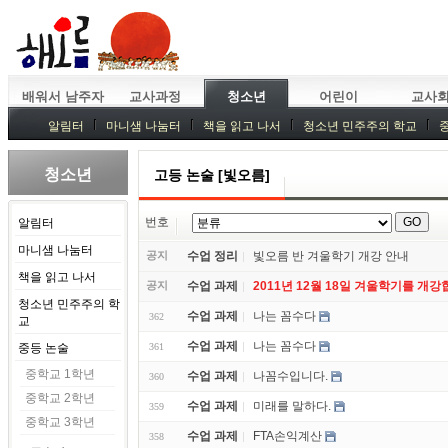
배워서 남주자
교사과정
청소년
어린이
교사
알림터
마니샘 나눔터
책을 읽고 나서
청소년 민주주의 학교
청소년
고등 논술 [빛오름]
번호
알림터
마니샘 나눔터
공지
수업 정리
빛오름 반 겨울학기 개강 안내
책을 읽고 나서
공지
수업 과제
2011년 12월 18일 겨울학기를 개강
청소년 민주주의 학
수업 과제
나는 꼼수다
362
교
수업 과제
나는 꼼수다
중등 논술
361
중학교 1학년
수업 과제
나꼼수입니다.
360
중학교 2학년
수업 과제
미래를 말하다.
359
중학교 3학년
수업 과제
FTA손익계산
358