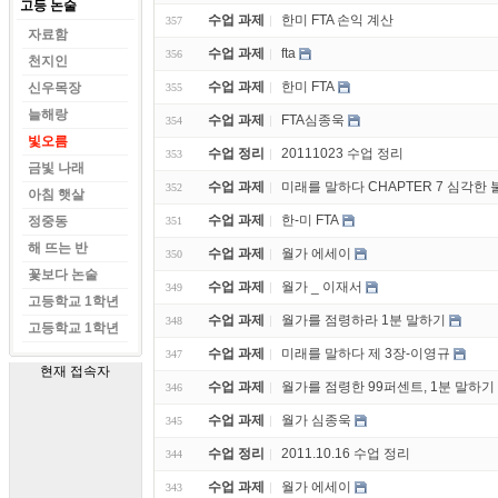
고등 논술
수업 과제
한미 FTA 손익 계산
357
자료함
수업 과제
fta
356
천지인
수업 과제
한미 FTA
신우목장
355
늘해랑
수업 과제
FTA심종욱
354
빛오름
수업 정리
20111023 수업 정리
353
금빛 나래
수업 과제
미래를 말하다 CHAPTER 7 심각한
352
아침 햇살
수업 과제
한-미 FTA
정중동
351
해 뜨는 반
수업 과제
월가 에세이
350
꽃보다 논술
수업 과제
월가 _ 이재서
349
고등학교 1학년
수업 과제
월가를 점령하라 1분 말하기
348
고등학교 1학년
수업 과제
미래를 말하다 제 3장-이영규
347
현재 접속자
수업 과제
월가를 점령한 99퍼센트, 1분 말하기
346
수업 과제
월가 심종욱
345
수업 정리
2011.10.16 수업 정리
344
수업 과제
월가 에세이
343