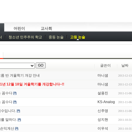
어린이
교사회
서
청소년 민주주의 학교
중등 논술
고등 논술
글쓴이
날짜
름 반 겨울학기 개강 안내
마니샘
2013-12-13
11년 12월 18일 겨울학기를 개강합니다~!!
마니샘
2011-12-13
 꼼수다
설용진
2011-11-06
 꼼수다
KS-Analog
2011-11-06
꼼수입니다.
신주영
2011-11-06
를 말하다.
성지현
2011-10-31
A손익계산
이우석
2011-10-31