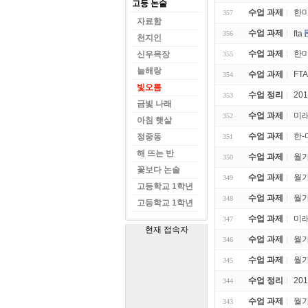
고등 논술
수업 과제
한미
357
자료함
수업 과제
fta
356
천지인
수업 과제
한미
신우목장
355
늘해랑
수업 과제
FT
354
빛오름
수업 정리
20
353
금빛 나래
수업 과제
미래
352
아침 햇살
수업 과제
한-
정중동
351
해 뜨는 반
수업 과제
월가
350
꽃보다 논술
수업 과제
월가
349
고등학교 1학년
수업 과제
월가
348
고등학교 1학년
수업 과제
미래
347
현재 접속자
수업 과제
월가
346
수업 과제
월가
345
수업 정리
20
344
수업 과제
월가
343