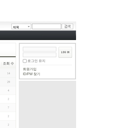
제목
로그인 유지
조회 수
회원가입
14
ID/PW 찾기
29
4
2
7
2
2