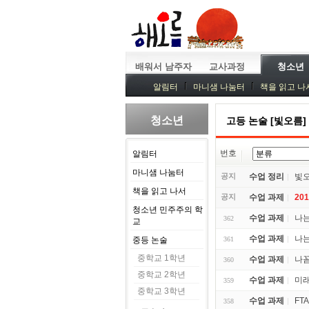
배워서 남주자
교사과정
청소년
알림터
마니샘 나눔터
책을 읽고 나
청소년
고등 논술 [빛오름]
번호
알림터
마니샘 나눔터
공지
수업 정리
빛오
책을 읽고 나서
공지
수업 과제
20
청소년 민주주의 학
수업 과제
나는
362
교
수업 과제
나는
중등 논술
361
중학교 1학년
수업 과제
나
360
중학교 2학년
수업 과제
미래
359
중학교 3학년
수업 과제
FT
358