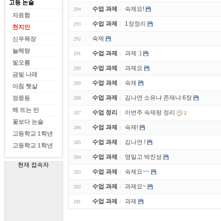
고등 논술
수업 과제
숙제요!
294
자료함
수업 과제
1장정리
293
천지인
숙제
신우목장
292
늘해랑
수업 과제
과제 :)
291
빛오름
수업 과제
과제요
290
금빛 나래
수업 과제
숙제
289
아침 햇살
수업 과제
김나연 소유냐 존재냐 6장
정중동
288
해 뜨는 반
수업 정리
이번주 숙제랑 정리
287
2
꽃보다 논술
수업 과제
숙제!
286
고등학교 1학년
수업 과제
김나연 !
285
고등학교 1학년
수업 과제
영일고 박진성
284
현재 접속자
수업 과제
숙제요~~
283
수업 과제
과제요~
282
수업 과제
과제
281