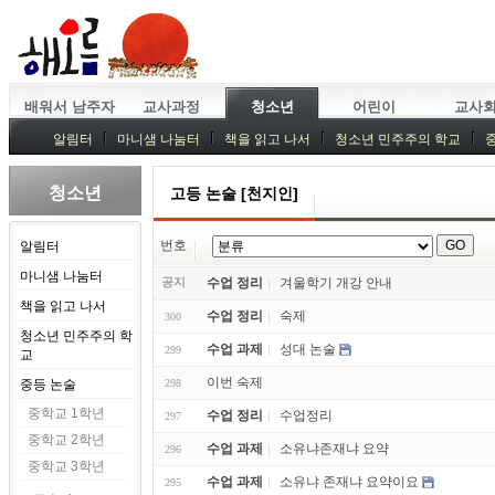
배워서 남주자
교사과정
청소년
어린이
교사
알림터
마니샘 나눔터
책을 읽고 나서
청소년 민주주의 학교
청소년
고등 논술 [천지인]
번호
알림터
마니샘 나눔터
공지
수업 정리
겨울학기 개강 안내
책을 읽고 나서
수업 정리
숙제
300
청소년 민주주의 학
수업 과제
성대 논술
299
교
이번 숙제
중등 논술
298
중학교 1학년
수업 정리
수업정리
297
중학교 2학년
수업 과제
소유냐존재냐 요약
296
중학교 3학년
수업 과제
소유냐 존재냐 요약이요
295