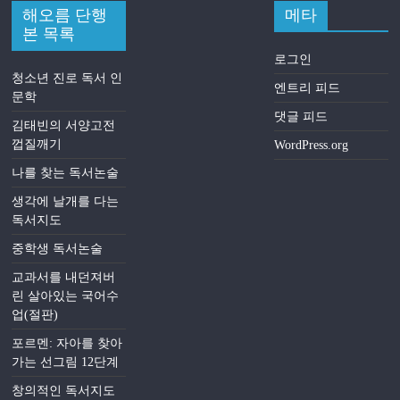
해오름 단행
메타
본 목록
로그인
청소년 진로 독서 인
엔트리 피드
문학
댓글 피드
김태빈의 서양고전
껍질깨기
WordPress.org
나를 찾는 독서논술
생각에 날개를 다는
독서지도
중학생 독서논술
교과서를 내던져버
린 살아있는 국어수
업(절판)
포르멘: 자아를 찾아
가는 선그림 12단계
창의적인 독서지도