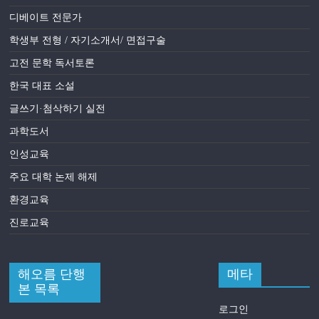
디베이트 전문가
학생부 전형 / 자기소개서/ 면접구술
고전 문학 독서토론
한국 대표 소설
글쓰기·첨삭하기 실전
과학도서
인성교육
주요 대학 논제 해제
환경교육
진로교육
해오름 단행
메타
본 목록
로그인