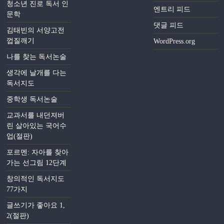
청소년 진로 독서 인
엔트리 피드
문학
댓글 피드
김태빈의 서양고전
껍질깨기
WordPress.org
나를 찾는 독서논술
생각에 날개를 다는
독서지도
중학생 독서논술
교과서를 내던져버
린 살아있는 국어수
업(절판)
포르멘: 자아를 찾아
가는 선그림 12단계
창의적인 독서지도
77가지
글쓰기가 좋아요 1,
2(절판)