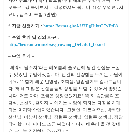
사와 부모가 더 많이 필요합니다.
해오름 수업이 처음이신
분들은 1강 들어보시고 결정하셔도 됩니다. (1강 수업료 : 자
료비, 접수비 포함 5만원)
* 지금 신청하기 :
https://forms.gle/A2f2DgUjbrG7xEtF8
* 수업 후기 및 강의 자료 :
http://heorum.com/zbxe/grownup_Debate1_board
– 수업 후기 –
‘배워서 남주자’라는 해오름의 슬로건에 담긴 진심을 느낄
수 있었던 수업이었습니다. 인간의 선량함을 느끼는 나날이
네요. ^^ 함께 배운 인영샘, 조희샘, 영임샘께도 감사드립니
다. 저 빼고 많은 선생님들의 성장을 느낄 수 있어서 좋았습
니다. 저도 아마, 조금은 성장했겠지요? 딱 제 숨만큼씩 조
금씩, 천천히, 끝까지 나아가는 사람이 되자는 다짐을 하게
되는 마지막 수업이었습니다. 그동안, 가르쳐주신, 박형만
선생님, 이상희 선생님, 장현주 선생님, 임현주 선생님, 정말
감사합니다. 아마도 조금 쉬었다가 다시 배우러 올 것 같네
요. ^^;; 늘 건강하세요^^ -정미*