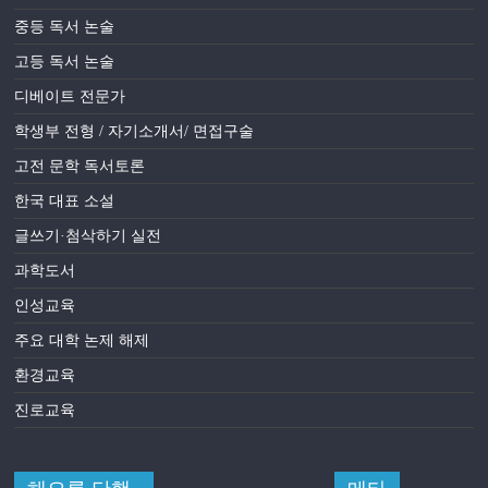
중등 독서 논술
고등 독서 논술
디베이트 전문가
학생부 전형 / 자기소개서/ 면접구술
고전 문학 독서토론
한국 대표 소설
글쓰기·첨삭하기 실전
과학도서
인성교육
주요 대학 논제 해제
환경교육
진로교육