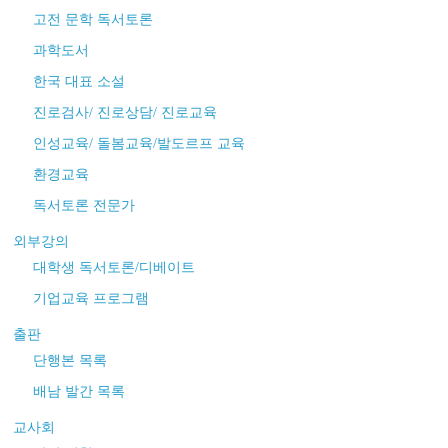
고전 문학 독서토론
과학도서
한국 대표 소설
진로검사/ 진로상담/ 진로교육
인성교육/ 돌봄교육/발도르프 교육
환경교육
독서토론 전문가
외부강의
대학생 독서토론/디베이트
기업교육 프로그램
출판
단행본 목록
배남 발간 목록
교사회