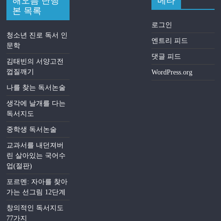
해오름 단행
메타
본 목록
로그인
청소년 진로 독서 인
엔트리 피드
문학
댓글 피드
김태빈의 서양고전
껍질깨기
WordPress.org
나를 찾는 독서논술
생각에 날개를 다는
독서지도
중학생 독서논술
교과서를 내던져버
린 살아있는 국어수
업(절판)
포르멘: 자아를 찾아
가는 선그림 12단계
창의적인 독서지도
77가지