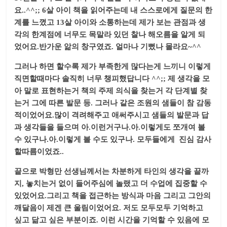
요..^^;; 6살 아이 책을 읽어주는데 내 스스로에게 질문의 한
계를 느꼈고 13살 아이와 소통하는데 제가 보는 관점과 생
각의 한계점에 너무도 목말라 있던 찰나 해오름을 알게 되
었어요.반가운 앎의 창구였죠. 얼마나 기뻤나 몰라요~^^
그러나 하면 할수록 제가 부족한게 많다는게 느끼니 이렇게
직면할때마다 솔직히 너무 챙피했답니다 ^^;; 제 생각을 모
아 말로 표현하는거 책의 주제 의식을 찾는거 각 단계별 찾
는거 그에 따른 발문 등. 그러나 같은 조원의 샘들이 참 감동
적이었어요.많이 격려해주고 애써주시고 샘들의 발문과 답
과 생각들을 들으며 아.이런거구나.아.이렇게도 쪼개여 볼
수 있구나.아.이렇게 볼 수도 있구나. 모두들에게 진심 감사
할따름이었죠..
끝으로 박형만 선생님께서는 차분하게 타인의 생각을 끝까
지, 놓치는거 없이 들어주심에 놀랬고 더 수업에 집중할 수
있었어요.그리고 책을 접근하는 방식과 마음 그리고 그안의
깨달음이 제겐 큰 울림이었어요. 저도 모두모두 기억하고
싶고 닮고 싶은 부분이죠. 이런 시간을 기억할 수 있음에 모