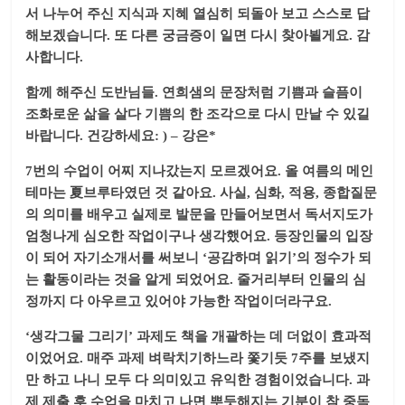
서 나누어 주신 지식과 지혜 열심히 되돌아 보고 스스로 답
해보겠습니다. 또 다른 궁금증이 일면 다시 찾아뵐게요. 감
사합니다.
함께 해주신 도반님들. 연희샘의 문장처럼 기쁨과 슬픔이
조화로운 삶을 살다 기쁨의 한 조각으로 다시 만날 수 있길
바랍니다. 건강하세요: ) – 강은*
7번의 수업이 어찌 지나갔는지 모르겠어요. 올 여름의 메인
테마는 夏브루타였던 것 같아요. 사실, 심화, 적용, 종합질문
의 의미를 배우고 실제로 발문을 만들어보면서 독서지도가
엄청나게 심오한 작업이구나 생각했어요. 등장인물의 입장
이 되어 자기소개서를 써보니 ‘공감하며 읽기’의 정수가 되
는 활동이라는 것을 알게 되었어요. 줄거리부터 인물의 심
정까지 다 아우르고 있어야 가능한 작업이더라구요.
‘생각그물 그리기’ 과제도 책을 개괄하는 데 더없이 효과적
이었어요. 매주 과제 벼락치기하느라 쫓기듯 7주를 보냈지
만 하고 나니 모두 다 의미있고 유익한 경험이었습니다. 과
제 제출 후 수업을 마치고 나면 뿌듯해지는 기분이 참 중독