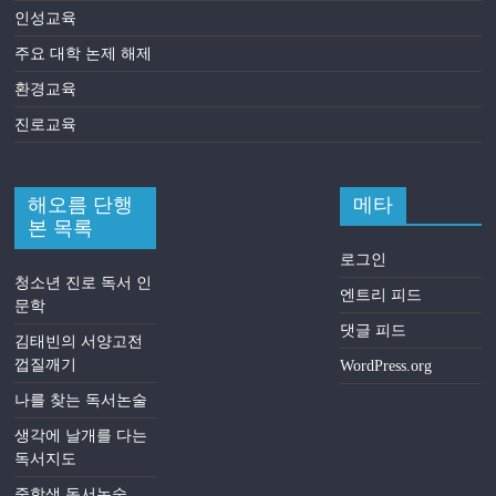
인성교육
주요 대학 논제 해제
환경교육
진로교육
해오름 단행
메타
본 목록
로그인
청소년 진로 독서 인
엔트리 피드
문학
댓글 피드
김태빈의 서양고전
껍질깨기
WordPress.org
나를 찾는 독서논술
생각에 날개를 다는
독서지도
중학생 독서논술