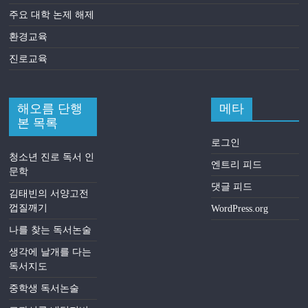
주요 대학 논제 해제
환경교육
진로교육
해오름 단행
메타
본 목록
로그인
청소년 진로 독서 인
엔트리 피드
문학
댓글 피드
김태빈의 서양고전
껍질깨기
WordPress.org
나를 찾는 독서논술
생각에 날개를 다는
독서지도
중학생 독서논술