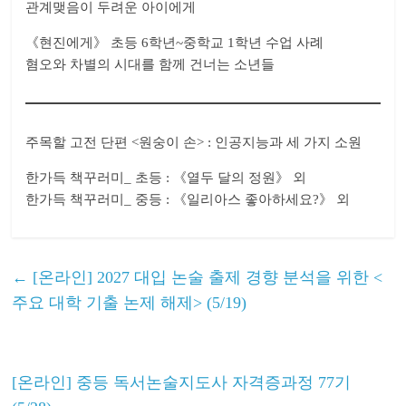
관계맺음이 두려운 아이에게
《현진에게》 초등 6학년~중학교 1학년 수업 사례
혐오와 차별의 시대를 함께 건너는 소년들
주목할 고전 단편 <원숭이 손> : 인공지능과 세 가지 소원
한가득 책꾸러미_ 초등 : 《열두 달의 정원》 외
한가득 책꾸러미_ 중등 : 《일리아스 좋아하세요?》 외
←
[온라인] 2027 대입 논술 출제 경향 분석을 위한 <
주요 대학 기출 논제 해제> (5/19)
[온라인] 중등 독서논술지도사 자격증과정 77기