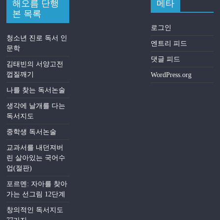
해오름 단행
메타
본 목록
로그인
청소년 진로 독서 인
엔트리 피드
문학
댓글 피드
김태빈의 서양고전
껍질깨기
WordPress.org
나를 찾는 독서논술
생각에 날개를 다는
독서지도
중학생 독서논술
교과서를 내던져버
린 살아있는 국어수
업(절판)
포르멘: 자아를 찾아
가는 선그림 12단계
창의적인 독서지도