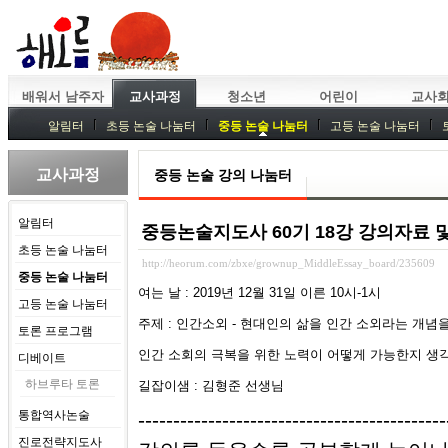
배워서 남주자
교사과정
청소년
어린이
교사
알림터
초등 논술 나눔터
중등 논술 나눔터
고등 논술 나눔터
중등독서토론
특강
중등논술 강사 기획회의
외부강좌
교사과정
중등 논술 강의 나눔터
알림터
중등논술지도사 60기 18강 강의자료
초등 논술 나눔터
http://heorum.com/zbxe/grownup_MiddleEssay_board/235609
중등 논술 나눔터
여는 날
: 2019
년
12월 31
일
이른
10
시
-1
시
고등 논술 나눔터
주제 : 인간소외 - 현대인의 삶을 인간 소외라는 개념
토론 프로그램
인간 소회의 극복을 위한 노력이 어떻게 가능한지 생
디베이트
하브루타 토론
길잡이샘
: 김형준 선생님
통합역사논술
---------------------------------------
진로전략지도사