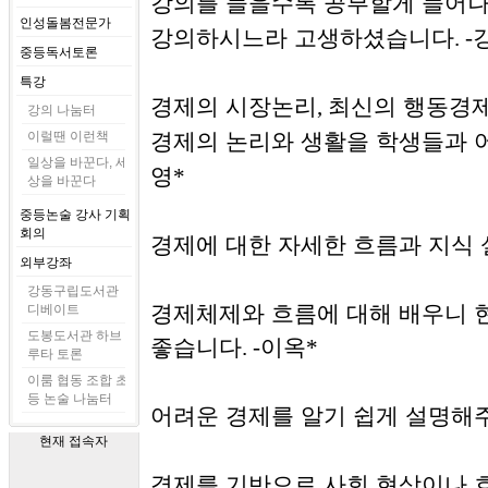
강의를 들을수록 공부할게 늘어나
인성돌봄전문가
강의하시느라 고생하셨습니다
. -
중등독서토론
특강
경제의 시장논리
최신의 행동경
,
강의 나눔터
이럴땐 이런책
경제의 논리와 생활을 학생들과 
일상을 바꾼다, 세
영
*
상을 바꾼다
중등논술 강사 기획
회의
경제에 대한 자세한 흐름과 지식
외부강좌
강동구립도서관
경제체제와 흐름에 대해 배우니 
디베이트
도봉도서관 하브
좋습니다
이옥
. -
*
루타 토론
이룸 협동 조합 초
등 논술 나눔터
어려운 경제를 알기 쉽게 설명해
현재 접속자
경제를 기반으로 사회 현상이나 