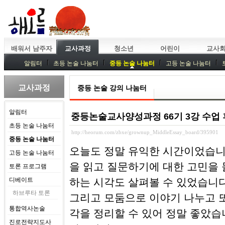
배워서 남주자
교사과정
청소년
어린이
교사
알림터
초등 논술 나눔터
중등 논술 나눔터
고등 논술 나눔터
중등독서토론
특강
중등논술 강사 기획회의
외부강좌
교사과정
중등 논술 강의 나눔터
알림터
중등논술교사양성과정 66기 3강 수업 후기
초등 논술 나눔터
http://heorum.com/zbxe/grownup_MiddleEssay_board/395901
중등 논술 나눔터
오늘도 정말 유익한 시간이었습니
고등 논술 나눔터
을 읽고 질문하기에 대한 고민을 
토론 프로그램
디베이트
하는 시각도 살펴볼 수 있었습니다
하브루타 토론
그리고 모둠으로 이야기 나누고 
통합역사논술
각을 정리할 수 있어 정말 좋았습
진로전략지도사