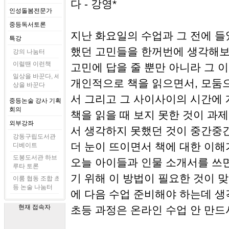
다 - 강영*
인성돌봄전문가
중등독서토론
지난 화요일의 수업과 그 전에 들
특강
했던 고민들을 한꺼번에 생각해보
강의 나눔터
이럴땐 이런책
고민에 답을 줄 뿐만 아니라 그 
일상을 바꾼다, 세
개인적으로 책을 읽으면서, 모둠
상을 바꾼다
서 그리고 그 사이사이의 시간에
중등논술 강사 기획
회의
책을 읽을 때 보지 못한 것이 과
외부강좌
서 생각하지 못했던 것이 중간중
강동구립도서관
더 눈이 뜨이면서 책에 대한 이해
디베이트
도봉도서관 하브
오늘 아이들과 인물 소개서를 쓰
루타 토론
기 위해 이 방법이 필요한 것이 맞
이룸 협동 조합 초
등 논술 나눔터
에 다음 수업 준비해야 하는데 생
현재 접속자
초등 과정은 온라인 수업 안 만드