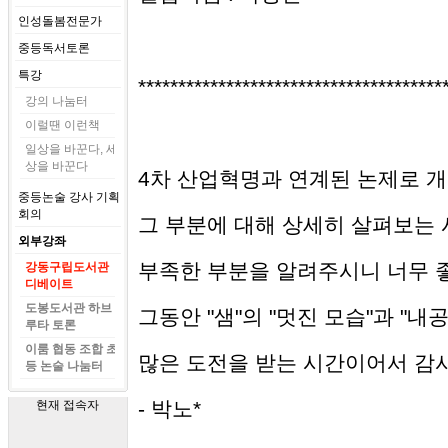
인성돌봄전문가
중등독서토론
특강
**************************************
강의 나눔터
이럴땐 이런책
일상을 바꾼다, 세
상을 바꾼다
4차 산업혁명과 연계된 논제로 
중등논술 강사 기획
회의
그 부분에 대해 상세히 살펴보는 
외부강좌
부족한 부분을 알려주시니 너무 
강동구립도서관
디베이트
도봉도서관 하브
그동안 "샘"의 "멋진 모습"과 "
루타 토론
이룸 협동 조합 초
많은 도전을 받는 시간이어서 감
등 논술 나눔터
- 박노*
현재 접속자