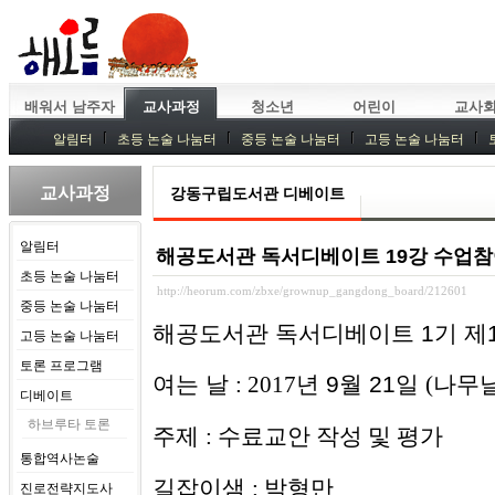
배워서 남주자
교사과정
청소년
어린이
교사
알림터
초등 논술 나눔터
중등 논술 나눔터
고등 논술 나눔터
중등독서토론
특강
중등논술 강사 기획회의
외부강좌
교사과정
강동구립도서관 디베이트
알림터
해공도서관 독서디베이트 19강 수업
초등 논술 나눔터
http://heorum.com/zbxe/grownup_gangdong_board/212601
중등 논술 나눔터
해공도서관 독서디베이트 1기 제1
고등 논술 나눔터
토론 프로그램
여는 날
년 9
월 21
일
: 2017
(나무
디베이트
하브루타 토론
주제
: 수료교안 작성 및 평가
통합역사논술
길잡이샘
박형만
:
진로전략지도사