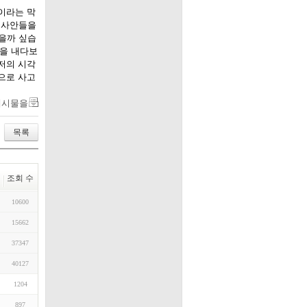
이라는 막
 사안들을
을까 싶습
앞을 내다보
저의 시각
으로 사고
게시물을
목록
조회 수
10600
15662
37347
40127
1204
897