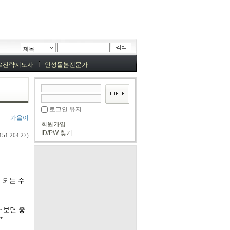
제목
로전략지도사
인성돌봄전문가
로그인 유지
가을이
회원가입
ID/PW 찾기
151.204.27)
 되는 수
어보면 좋
*