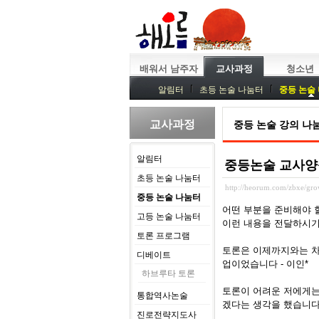
배워서 남주자
교사과정
청소년
알림터
초등 논술 나눔터
중등 논술
중등독서토론
특강
중등논술 강사 
교사과정
중등 논술 강의 나
알림터
중등논술 교사양성과
초등 논술 나눔터
http://heorum.com/zbxe/g
중등 논술 나눔터
어떤 부분을 준비해야 
고등 논술 나눔터
이런 내용을 전달하시기
토론 프로그램
토론은 이제까지와는 차
디베이트
업이었습니다 - 이인*
하브루타 토론
토론이 어려운 저에게는
통합역사논술
겠다는 생각을 했습니다.
진로전략지도사