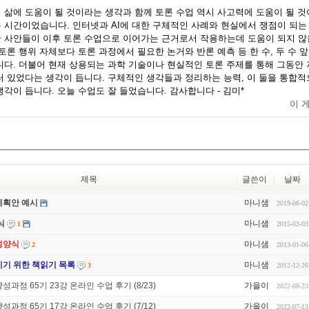
 삶에 도움이 될 것이라는 생각과 함께 토론 수업 역시 사고력에 도움이 될 것
 시간이었습니다. 인터넷과 AI에 대한 구체적인 사례와 현실에서 쟁점이 되는
 사안들이 이후 토론 수업으로 이어가는 근거로서 작용하는데 도움이 되지 않
토론 행위 자체보다 토론 과정에서 필요한 논거와 반론 예측 등 한 수, 두 수 
니다. 더불어 현재 상용되는 과학 기술이나 현실적인 토론 주제를 통해 그동안 
러 있었다는 생각이 듭니다. 구체적인 생각들과 정리하는 능력, 이 둘을 통합적
각이 듭니다. 오늘 수업도 잘 들었습니다. 감사합니다 - 김미*
이 
제목
글쓴이
날짜
계획안 예시
마니샘
2019-08-02
식
마니샘
2015-03-03
1
성양식
마니샘
2013-01-06
2
기 위한 책읽기 목록
마니샘
2012-12-26
3
과정 65기 23강 온라인 수업 후기 (8/23)
가을이
2022-08-23
과정 65기 17강 온라인 수업 후기 (7/12)
가을이
2022-07-13