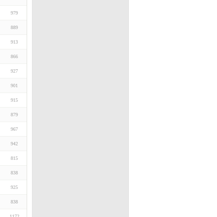
979
889
913
866
927
901
915
879
967
942
815
838
925
838
1172