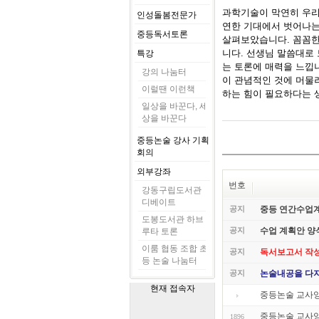
과학기술이 막연히 우리
인성돌봄전문가
연한 기대에서 벗어나는
중등독서토론
살펴보았습니다. 꼼꼼한
니다. 선생님 말씀대로 
특강
는 토론에 매력을 느낍
강의 나눔터
이 관념적인 것에 머물
이럴땐 이런책
하는 힘이 필요하다는 생
일상을 바꾼다, 세
상을 바꾼다
중등논술 강사 기획
회의
외부강좌
번호
강동구립도서관
디베이트
공지
중등 연간수업
도봉도서관 하브
공지
수업 계획안 양
루타 토론
이룸 협동 조합 초
공지
독서보고서 작
등 논술 나눔터
공지
논술내공을 다지
현재 접속자
중등논술 교사양성
중등논술 교사양성
1896