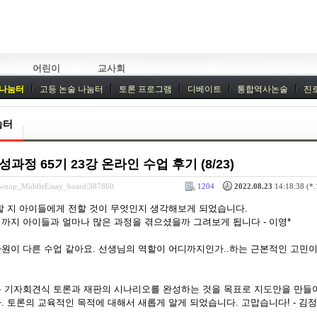
어린이
교사회
 나눔터
고등 논술 나눔터
토론 프로그램
디베이트
통합역사논술
진
기획회의
외부강좌
눔터
정 65기 23강 온라인 수업 후기 (8/23)
rownup_MiddleEssay_board/387860
1204
2022.08.23
14:18:38 (*.
할 지 아이들에게 전할 것이 무엇인지 생각해보게 되었습니다.
까지 아이들과 얼마나 많은 과정을 겪으셨을까 그려보게 됩니다 - 이영*
원이 다른 수업 같아요. 선생님의 역할이 어디까지인가..하는 근본적인 고민이
 기자회견식 토론과 재판의 시나리오를 완성하는 것을 목표로 지도안을 만들
 토론의 교육적인 목적에 대해서 새롭게 알게 되었습니다. 고맙습니다! - 김정